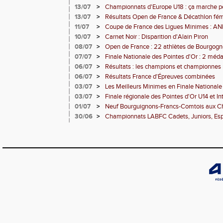
Comté en force
13/07
>
Championnats d'Europe U18 : ça marche p
13/07
>
Résultats Open de France & Décathlon fémi
Francs-Comtois sur le podium
11/07
>
Coupe de France des Ligues Minimes : 
10/07
>
Carnet Noir : Disparition d'Alain Piron
08/07
>
Open de France : 22 athlètes de Bourgogn
engagés
07/07
>
Finale Nationale des Pointes d'Or : 2 méda
DUC
06/07
>
Résultats : les champions et championnes r
06/07
>
Résultats France d'Épreuves combinées
03/07
>
Les Meilleurs Minimes en Finale Nationale
03/07
>
Finale régionale des Pointes d'Or U14 et I
01/07
>
Neuf Bourguignons-Francs-Comtois aux C
d'épreuves combinées
30/06
>
Championnats LABFC Cadets, Juniors, Espoi
vous le 4 juillet à Dijon