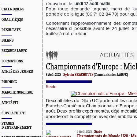
réouvriront le
lundi 17 août matin
.
Pour toute demande urgente, merci de la
CALENDRIERS
portable de la ligue (06 71 02 84 79) pour qu'
QUALIFIÉ(E)S
Concernant l'approvisionnement des comptes
nécessaire si possible avant le 24 juillet. 
RÉSULTATS
traitée à notre retour.
BILANS
RECORDS LABFC
ACTUALITÉS
FORMATIONS
Championnats d'Europe : Miel
ATHLÉ DES JEUNES
6 Août 2026 -
Sylvain BRACHOTTE
(Communication LABFC)
RUNNING
Stade
MARCHE NORDIQUE
Deux athlètes du Dijon UC porteront les coul
ATHLÉ FIT
Franche-Comté aux Championnats d'Europe d'a
août. Deux profils expérimentés, déjà médaillé
SUIVI ATHLETE
aborderont la compétition avec des ambitions 
STAGES
D'ENTRAINEMENT
3 Août 2026
|
Stade
Championnats du Monde U20 : Math