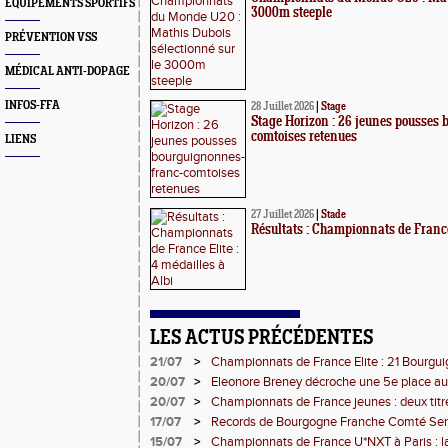
EQUIPEMENTS SPORTIFS
3000m steeple
PRÉVENTION VSS
MÉDICAL ANTI-DOPAGE
INFOS-FFA
28 Juillet 2026
|
Stage
Stage Horizon : 26 jeunes pousses
comtoises retenues
LIENS
27 Juillet 2026
|
Stade
Résultats : Championnats de France 
LES ACTUS PRÉCÉDENTES
21/07
>
Championnats de France Elite : 21 Bourgu
l'assaut d'Albi
20/07
>
Eleonore Breney décroche une 5e place a
U18
20/07
>
Championnats de France jeunes : deux titr
médailles pour la BFC
17/07
>
Records de Bourgogne Franche Comté Senio
15/07
>
Championnats de France U*NXT à Paris : 