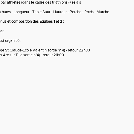
r athlètes (dans le cadre des triathlons) + relais
haies - Longueur - Triple Saut - Hauteur - Perche - Poids - Marche
enus et composition des Equipes 1 et 2 :
e :
est organisé :
e St Claude-Ecole Valentin sortie n° 4) - retour 22h30
-Arc sur Tille sortie n°4) - retour 21h00