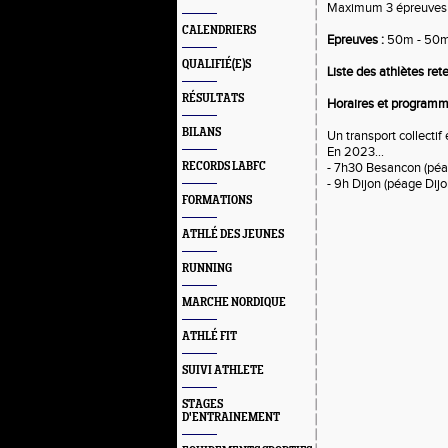
Maximum 3 épreuves pa
CALENDRIERS
Epreuves :
50m - 50m 
QUALIFIÉ(E)S
Liste des athlètes ret
RÉSULTATS
Horaires et programm
BILANS
Un transport collectif 
En 2023...
RECORDS LABFC
- 7h30 Besancon (péag
- 9h Dijon (péage Dijon
FORMATIONS
ATHLÉ DES JEUNES
RUNNING
MARCHE NORDIQUE
ATHLÉ FIT
SUIVI ATHLETE
STAGES
D'ENTRAINEMENT