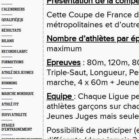
Présentation de la compé
CALENDRIERS
Cette Coupe de France d
QUALIFIÉ(E)S
métropolitaines et d’out
RÉSULTATS
Nombre d’athlètes par ép
BILANS
maximum
RECORDS LABFC
Epreuves
: 80m, 120m, 
FORMATIONS
Triple-Saut, Longueur, P
ATHLÉ DES JEUNES
marche, 4 x 60m + Jeune
RUNNING
Equipe
: Chaque Ligue pe
MARCHE NORDIQUE
athlètes garçons sur cha
ATHLÉ FIT
Jeunes Juges mais seul
SUIVI ATHLETE
STAGES
Possibilité de participer 
D'ENTRAINEMENT