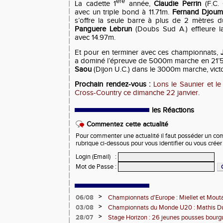
ère
La cadette 1
année,
Claudie Perrin
(F.C.
avec un triple bond à 11.71m.
Fernand Djoum
s’offre la seule barre à plus de 2 mètres 
Panguere Lebrun
(Doubs Sud A.) effleure la
avec 14.97m.
Et pour en terminer avec ces championnats,
a dominé l’épreuve de 5000m marche en 21’5
Saou
(Dijon U.C.) dans le 3000m marche, victor
Prochain rendez-vous :
Lons le Saunier et l
Cross-Country ce dimanche 22 janvier
.
les Réactions
Commentez cette actualité
Pour commenter une actualité il faut posséder un compt
rubrique ci-dessous pour vous identifier ou vous crée
Login (Email)
:
Mot de Passe
:
>
06/08
Championnats d'Europe : Miellet et Mout
>
03/08
Championnats du Monde U20 : Mathis Dub
3000m steeple
>
28/07
Stage Horizon : 26 jeunes pousses bourg