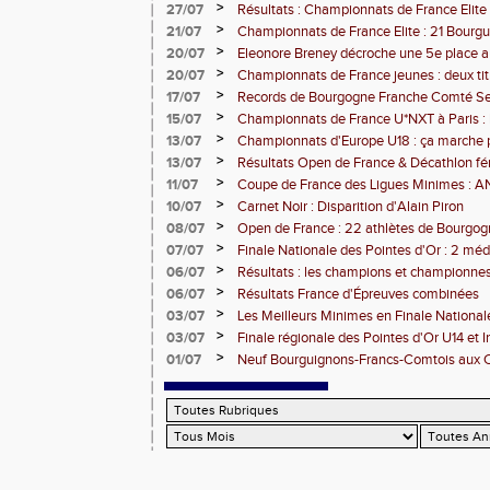
comtoises retenues
>
27/07
Résultats : Championnats de France Elite 
>
21/07
Championnats de France Elite : 21 Bourg
l'assaut d'Albi
>
20/07
Eleonore Breney décroche une 5e place 
d'Europe U18
>
20/07
Championnats de France jeunes : deux tit
de médailles pour la BFC
>
17/07
Records de Bourgogne Franche Comté Seni
>
15/07
Championnats de France U*NXT à Paris :
Comté en force
>
13/07
Championnats d'Europe U18 : ça marche 
>
13/07
Résultats Open de France & Décathlon fém
Bourguignons-Francs-Comtois sur le pod
>
11/07
Coupe de France des Ligues Minimes :
>
10/07
Carnet Noir : Disparition d'Alain Piron
>
08/07
Open de France : 22 athlètes de Bourgo
clubs) engagés
>
07/07
Finale Nationale des Pointes d'Or : 2 méd
DUC
>
06/07
Résultats : les champions et championnes
Dijon
>
06/07
Résultats France d'Épreuves combinées
>
03/07
Les Meilleurs Minimes en Finale National
>
03/07
Finale régionale des Pointes d'Or U14 et 
>
01/07
Neuf Bourguignons-Francs-Comtois aux 
d'épreuves combinées