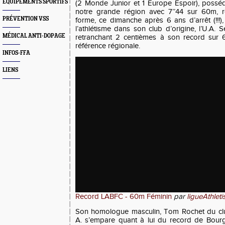
EQUIPEMENTS SPORTIFS
(2 Monde Junior et 1 Europe Espoir), posséd
notre grande région avec 7’’44 sur 60m, r
PRÉVENTION VSS
forme, ce dimanche après 6 ans d’arrêt (!!!),
l’athlétisme dans son club d’origine, l’U.A. S
MÉDICAL ANTI-DOPAGE
retranchant 2 centièmes à son record sur 6
référence régionale.
INFOS-FFA
LIENS
Record LABFC - 60m Féminin
par
ligueAthle
Son homologue masculin, Tom Rochet du clu
A. s’empare quant à lui du record de Bou