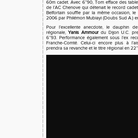
60m cadet. Avec 6’’90, Tom efface des tabl
de l’AC Chenove qui détenait le record cadet
Belfortain souffle par la même occasion, le 
2006 par Philémon Mubiayi (Doubs Sud A.) en
Pour l’excellente anecdote, le dauphin d
régionale,
Yanis Ammour
du Dijon U.C. pr
6’’93. Performance également sous l’ex re
Franche-Comté. Celui-ci encore plus à l’ai
prendra sa revanche et le titre régional en 22’