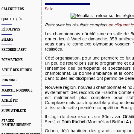
Salle
CALENDRIERS
QUALIFIÉ(E)S
Retrouvez les résultats complets
en cliquant ici
RÉSULTATS
Les championnats d’Athlétisme en salle de
ont eu lieu à Vittel ce dimanche. 358 athlète
BILANS
vous dans le complexe olympique vosgien. 
réalisées.
RECORDS LABFC
Côté organisation, pour une première ce fut 
FORMATIONS
un peu de retard pris sur le programme et que
l’ensemble des participants et spectateurs 
ATHLÉ DES JEUNES
championnat. La bonne ambiance et la concu
dans toutes les disciplines ont permis de bel
RUNNING
Nouvelle région, nouveau championnat et nou
MARCHE NORDIQUE
évidemment, des records de Franche-Comté e
est maintenant plus complexe pour s’off
ATHLÉ FIT
Complexe mais pas impossible puisque deux 
à l’issue de cette première compétition Bou
SUIVI ATHLETE
Il s’agit de deux records sur 60m avec
Orla
STAGES
Sens) et
Tom Rochet
(Montbéliard Belfort A.).
D'ENTRAINEMENT
Orlann, déjà habituée des grands championn