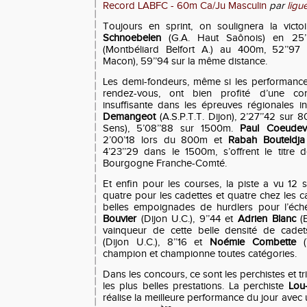
Record LABFC - 60m Ca/Ju Masculin
par
ligu
Toujours en sprint, on soulignera la vict
Schnoebelen
(G.A. Haut Saônois) en 25
(Montbéliard Belfort A.) au 400m, 52’’97
Macon), 59’’94 sur la même distance.
Les demi-fondeurs, même si les performanc
rendez-vous, ont bien profité d’une con
insuffisante dans les épreuves régionales i
Demangeot
(A.S.P.T.T. Dijon), 2’27’’42 sur
Sens), 5’08’’88 sur 1500m.
Paul Coeudev
2’00’18 lors du 800m et
Rabah Bouteldja
4’23’’29 dans le 1500m, s’offrent le titre
Bourgogne Franche-Comté.
Et enfin pour les courses, la piste a vu 12
quatre pour les cadettes et quatre chez les 
belles empoignades de hurdlers pour l’éch
Bouvier
(Dijon U.C.), 9’’44 et
Adrien Blanc
(E
vainqueur de cette belle densité de cadet
(Dijon U.C.), 8’’16 et
Noémie Combette
(Y
champion et championne toutes catégories.
Dans les concours, ce sont les perchistes et tri
les plus belles prestations. La perchiste
Lou
réalise la meilleure performance du jour avec 