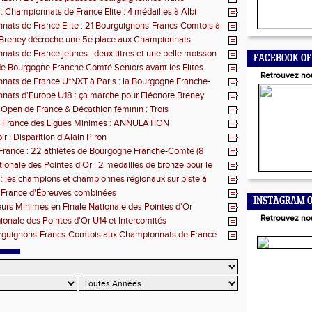
s retenues
 : Championnats de France Elite : 4 médailles à Albi
ats de France Elite : 21 Bourguignons-Francs-Comtois à
'Albi
 Breney décroche une 5e place aux Championnats
 U18
ats de France jeunes : deux titres et une belle moisson
FACEBOOK OF
les pour la BFC
e Bourgogne Franche Comté Seniors avant les Elites
Retrouvez no
ats de France U*NXT à Paris : la Bourgogne Franche-
 force
ats d'Europe U18 : ça marche pour Eléonore Breney
 Open de France & Décathlon féminin : Trois
nons-Francs-Comtois sur le podium
 France des Ligues Minimes : ANNULATION
r : Disparition d'Alain Piron
rance : 22 athlètes de Bourgogne Franche-Comté (8
gagés
tionale des Pointes d'Or : 2 médailles de bronze pour le
 : les champions et championnes régionaux sur piste à
 France d'Épreuves combinées
INSTAGRAM O
eurs Minimes en Finale Nationale des Pointes d'Or
Retrouvez no
gionale des Pointes d'Or U14 et Intercomités
rguignons-Francs-Comtois aux Championnats de France
es combinées