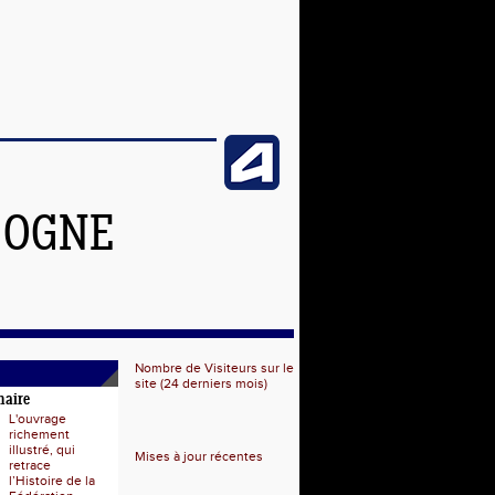
GOGNE
Nombre de Visiteurs sur le
site (24 derniers mois)
naire
L'ouvrage
richement
illustré, qui
Mises à jour récentes
retrace
l’Histoire de la