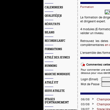
Formation
CALENDRIERS
QUALIFIÉ(E)S
La formation de dirig
et dirigeant expert.
RÉSULTATS
4 modules (E-formatio
BILANS
valider un niveau.
Retrouvez les dates
RECORDS LABFC
complémentaires
en c
FORMATIONS
L'ensemble des format
ATHLÉ DES JEUNES
Commentez cette 
RUNNING
Pour commenter une actual
dessous pour vous identi
MARCHE NORDIQUE
Login (Email)
:
ATHLÉ FIT
Mot de Passe
:
SUIVI ATHLETE
>
06/08
Championn
STAGES
D'ENTRAINEMENT
>
03/08
Championn
3000m st
>
28/07
Stage Hor