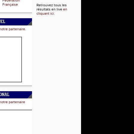
Fédération
Française
Retrouvez tous les
résultats en live
en
cliquant ici
.
UEL
notre partenaire.
IONAL
notre partenaire