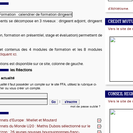
d'Athlétisme.
eants se décompose en 3 niveaux : dirigeant adjoint, dirigeant
CREDIT MUT
Vers le site de 
n, formation en présentilel, stage et évaluation) permettent de
 et contenus des 4 modules de formation et les 8 modules
liquant ici
.
ions est disponible sur ce site, colonne de gauche.
les Réactions
actualité
ité il faut posséder un compte sur le site FFA, utilisez la rubrique ci-
fier ou vous créer un compte.
CONSEIL REG
Vers le site de 
|
mot de passe oublié ?
ats d'Europe : Miellet et Moutard
ats du Monde U20 : Mathis Dubois sélectionné sur le
eeple
izon : 26 jeunes pousses bourguignonnes-franc-