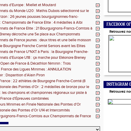
ats d'Europe : Miellet et Moutard
ats du Monde U20 : Mathis Dubois sélectionné sur le
eeple
izon : 26 jeunes pousses bourguignonnes-franc-
s retenues
 : Championnats de France Elite : 4 médailles à Albi
FACEBOOK OF
ats de France Elite : 21 Bourguignons-Francs-Comtois à
Retrouvez no
'Albi
 Breney décroche une 5e place aux Championnats
 U18
ats de France jeunes : deux titres et une belle moisson
les pour la BFC
e Bourgogne Franche Comté Seniors avant les Elites
ats de France U*NXT à Paris : la Bourgogne Franche-
 force
ats d'Europe U18 : ça marche pour Eléonore Breney
 Open de France & Décathlon féminin : Trois
nons-Francs-Comtois sur le podium
 France des Ligues Minimes : ANNULATION
r : Disparition d'Alain Piron
rance : 22 athlètes de Bourgogne Franche-Comté (8
INSTAGRAM O
gagés
tionale des Pointes d'Or : 2 médailles de bronze pour le
Retrouvez no
 : les champions et championnes régionaux sur piste à
 France d'Épreuves combinées
eurs Minimes en Finale Nationale des Pointes d'Or
gionale des Pointes d'Or U14 et Intercomités
rguignons-Francs-Comtois aux Championnats de France
es combinées