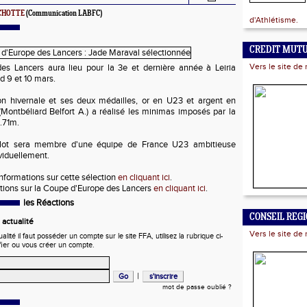
ACHOTTE
(Communication LABFC)
d'Athlétisme.
CREDIT MUT
Vers le site de 
s Lancers aura lieu pour la 3e et dernière année à Leiria
d 9 et 10 mars.
on hivernale et ses deux médailles, or en U23 et argent en
(Montbéliard Belfort A.) a réalisé les minimas imposés par la
3.71m.
elot sera membre d'une équipe de France U23 ambitieuse
ividuellement.
nformations sur cette sélection
en cliquant ici
.
tions sur la Coupe d'Europe des Lancers
en cliquant ici
.
les Réactions
CONSEIL REG
actualité
Vers le site de 
ité il faut posséder un compte sur le site FFA, utilisez la rubrique ci-
fier ou vous créer un compte.
|
mot de passe oublié ?