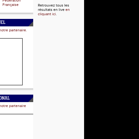
Fédération
Française
Retrouvez tous les
résultats en live
en
cliquant ici
.
UEL
notre partenaire.
IONAL
notre partenaire