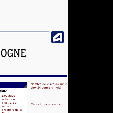
GOGNE
Nombre de Visiteurs sur le
site (24 derniers mois)
naire
L'ouvrage
richement
illustré, qui
Mises à jour récentes
retrace
l’Histoire de la