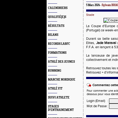
5 Mars 2024 -
Sylvain BR
CALENDRIERS
Stade
QUALIFIÉ(E)S
La Coupe d'Europe de
RÉSULTATS
(Portugal) ce week-en
BILANS
Durant sa belle sais
Elites,
Jade Maraval
RECORDS LABFC
F.F.A. en lançant à 5
FORMATIONS
La lanceuse de jav
collectivement et ind
ATHLÉ DES JEUNES
Retrouvez toutes les i
RUNNING
Retrouvez + d'informa
MARCHE NORDIQUE
Commentez cette 
ATHLÉ FIT
Pour commenter une actual
dessous pour vous identi
SUIVI ATHLETE
Login (Email)
:
Mot de Passe
:
STAGES
D'ENTRAINEMENT