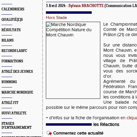
3 Avril 2024 -
Sylvain BRACHOTTE
(Communication L
CALENDRIERS
Hors Stade
QUALIFIÉ(E)S
Le Championna
Comté de March
RÉSULTATS
Prâlon (21) ce di
BILANS
Sur une distan
Mont Chauvin, e
RECORDS LABFC
nous vous invit
village de Pr
FORMATIONS
Chauvin, butte 
vous des sorci
ATHLÉ DES JEUNES
d'or.
Agrémenté du 
RUNNING
Fédération Fran
course de March
MARCHE NORDIQUE
les conditions à 
Une balade no
ATHLÉ FIT
possible sur le même parcours pour non comp
SUIVI ATHLETE
+ d'infos sur la fiche de l'organisation
en cliqua
STAGES
les Réactions
D'ENTRAINEMENT
Commentez cette actualité