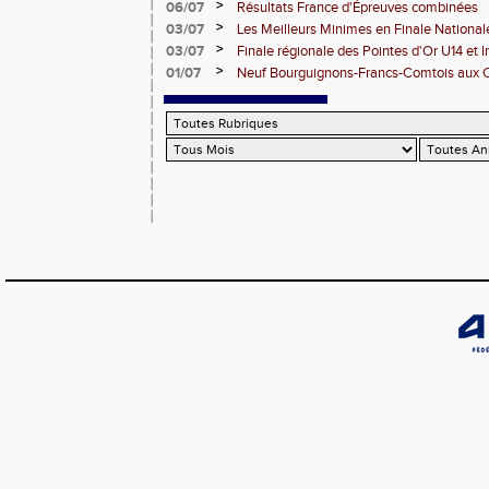
Dijon
>
06/07
Résultats France d'Épreuves combinées
>
03/07
Les Meilleurs Minimes en Finale National
>
03/07
Finale régionale des Pointes d'Or U14 et 
>
01/07
Neuf Bourguignons-Francs-Comtois aux 
d'épreuves combinées