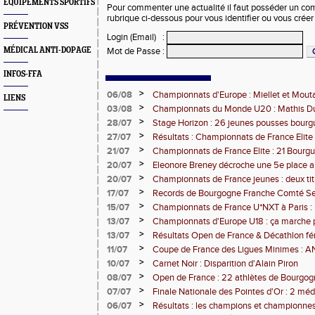
EQUIPEMENTS SPORTIFS
Pour commenter une actualité il faut posséder un compt
rubrique ci-dessous pour vous identifier ou vous crée
PRÉVENTION VSS
Login (Email)
:
MÉDICAL ANTI-DOPAGE
Mot de Passe
:
INFOS-FFA
>
06/08
Championnats d'Europe : Miellet et Mout
LIENS
>
03/08
Championnats du Monde U20 : Mathis Dub
3000m steeple
>
28/07
Stage Horizon : 26 jeunes pousses bourg
comtoises retenues
>
27/07
Résultats : Championnats de France Elite 
>
21/07
Championnats de France Elite : 21 Bourg
l'assaut d'Albi
>
20/07
Eleonore Breney décroche une 5e place 
d'Europe U18
>
20/07
Championnats de France jeunes : deux tit
de médailles pour la BFC
>
17/07
Records de Bourgogne Franche Comté Seni
>
15/07
Championnats de France U*NXT à Paris :
Comté en force
>
13/07
Championnats d'Europe U18 : ça marche 
>
13/07
Résultats Open de France & Décathlon fém
Bourguignons-Francs-Comtois sur le pod
>
11/07
Coupe de France des Ligues Minimes :
>
10/07
Carnet Noir : Disparition d'Alain Piron
>
08/07
Open de France : 22 athlètes de Bourgo
clubs) engagés
>
07/07
Finale Nationale des Pointes d'Or : 2 méd
DUC
>
06/07
Résultats : les champions et championnes