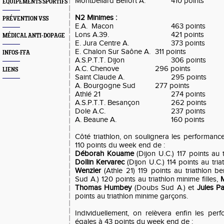
Montbéliard Belfort A.
410 points
EQUIPEMENTS SPORTIFS
N2 Minimes :
PRÉVENTION VSS
E.A. Macon
463 points
Lons A.39.
421 points
MÉDICAL ANTI-DOPAGE
E. Jura Centre A.
373 points
E. Chalon Sur Saône A.
311 points
INFOS-FFA
A.S.P.T.T. Dijon
306 points
A.C. Chenove
296 points
LIENS
Saint Claude A.
295 points
A. Bourgogne Sud
277 points
Athlé 21
274 points
A.S.P.T.T. Besançon
262 points
Dole A.C.
237 points
A. Beaune A.
160 points
Côté triathlon, on soulignera les performanc
110 points du week end de :
Déborah Kouame
(Dijon U.C.) 117 points au
Dollin Kervarec
(Dijon U.C.) 114 points au tri
Wenzler
(Athle 21) 119 points au triathlon be
Sud A.) 120 points au triathlon minime filles,
M
Thomas Humbey
(Doubs Sud A.) et
Jules Pa
points au triathlon minime garçons.
Individuellement, on relèvera enfin les pe
égales à 43 points du week end de :