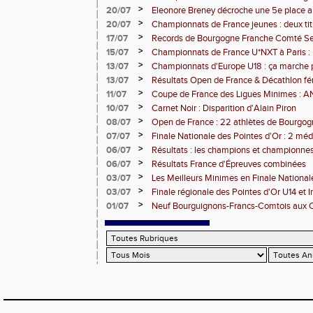
l'assaut d'Albi
>
20/07
Eleonore Breney décroche une 5e place 
d'Europe U18
>
20/07
Championnats de France jeunes : deux tit
de médailles pour la BFC
>
17/07
Records de Bourgogne Franche Comté Seni
>
15/07
Championnats de France U*NXT à Paris :
Comté en force
>
13/07
Championnats d'Europe U18 : ça marche 
>
13/07
Résultats Open de France & Décathlon fém
Bourguignons-Francs-Comtois sur le pod
>
11/07
Coupe de France des Ligues Minimes :
>
10/07
Carnet Noir : Disparition d'Alain Piron
>
08/07
Open de France : 22 athlètes de Bourgo
clubs) engagés
>
07/07
Finale Nationale des Pointes d'Or : 2 méd
DUC
>
06/07
Résultats : les champions et championnes
Dijon
>
06/07
Résultats France d'Épreuves combinées
>
03/07
Les Meilleurs Minimes en Finale National
>
03/07
Finale régionale des Pointes d'Or U14 et 
>
01/07
Neuf Bourguignons-Francs-Comtois aux 
d'épreuves combinées