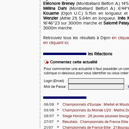
Eléonore Breney
(Montbéliard Belfort A.) 14
Mélina Dahi
(Montbéliard Belfort A.) 6'44
Kouame
(Dijon U.C.) 5.15m en longueur e
Wenzler
(Athle 21) 5.64m en longueur,
Inès 
16'46''23 sur 3000m marche et
Salomé Pata
3000m marche.
Retrouvez tous les résultats à Dijon
en cliqua
en cliquant ici
.
les Réactions
Commentez cette actualité
Pour commenter une actualité il faut posséder un compt
rubrique ci-dessous pour vous identifier ou vous crée
Login (Email)
:
Mot de Passe
:
>
06/08
Championnats d'Europe : Miellet et Mout
>
03/08
Championnats du Monde U20 : Mathis Dub
3000m steeple
>
28/07
Stage Horizon : 26 jeunes pousses bourg
comtoises retenues
>
27/07
Résultats : Championnats de France Elite 
>
21/07
Championnats de France Elite : 21 Bourg