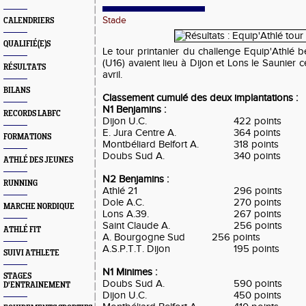
Stade
CALENDRIERS
QUALIFIÉ(E)S
Le tour printanier du challenge Equip'Athlé 
(U16) avaient lieu à Dijon et Lons le Saunier
RÉSULTATS
avril.
BILANS
Classement cumulé des deux implantations :
N1 Benjamins :
RECORDS LABFC
Dijon U.C.
422 points
E. Jura Centre A.
364 points
FORMATIONS
Montbéliard Belfort A.
318 points
Doubs Sud A.
340 points
ATHLÉ DES JEUNES
N2 Benjamins :
RUNNING
Athlé 21
296 points
Dole A.C.
270 points
MARCHE NORDIQUE
Lons A.39.
267 points
Saint Claude A.
256 points
ATHLÉ FIT
A. Bourgogne Sud
256 points
A.S.P.T.T. Dijon
195 points
SUIVI ATHLETE
N1 Minimes :
STAGES
Doubs Sud A.
590 points
D'ENTRAINEMENT
Dijon U.C.
450 points