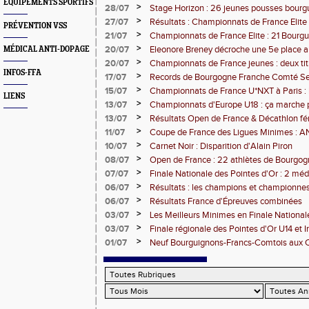
EQUIPEMENTS SPORTIFS
3000m steeple
>
28/07
Stage Horizon : 26 jeunes pousses bourg
comtoises retenues
>
27/07
Résultats : Championnats de France Elite 
PRÉVENTION VSS
>
21/07
Championnats de France Elite : 21 Bourg
l'assaut d'Albi
>
20/07
Eleonore Breney décroche une 5e place 
MÉDICAL ANTI-DOPAGE
d'Europe U18
>
20/07
Championnats de France jeunes : deux tit
INFOS-FFA
de médailles pour la BFC
>
17/07
Records de Bourgogne Franche Comté Seni
>
15/07
Championnats de France U*NXT à Paris :
LIENS
Comté en force
>
13/07
Championnats d'Europe U18 : ça marche 
>
13/07
Résultats Open de France & Décathlon fém
Bourguignons-Francs-Comtois sur le pod
>
11/07
Coupe de France des Ligues Minimes :
>
10/07
Carnet Noir : Disparition d'Alain Piron
>
08/07
Open de France : 22 athlètes de Bourgo
clubs) engagés
>
07/07
Finale Nationale des Pointes d'Or : 2 méd
DUC
>
06/07
Résultats : les champions et championnes
Dijon
>
06/07
Résultats France d'Épreuves combinées
>
03/07
Les Meilleurs Minimes en Finale National
>
03/07
Finale régionale des Pointes d'Or U14 et 
>
01/07
Neuf Bourguignons-Francs-Comtois aux 
d'épreuves combinées