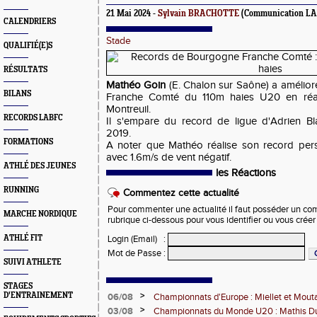
21 Mai 2024 -
Sylvain BRACHOTTE
(Communication L
CALENDRIERS
Stade
QUALIFIÉ(E)S
RÉSULTATS
Mathéo Goin
(E. Chalon sur Saône) a amélio
BILANS
Franche Comté du 110m haies U20 en réal
Montreuil.
RECORDS LABFC
Il s'empare du record de ligue d'Adrien Bl
2019.
FORMATIONS
A noter que Mathéo réalise son record pers
avec 1.6m/s de vent négatif.
ATHLÉ DES JEUNES
les Réactions
RUNNING
Commentez cette actualité
Pour commenter une actualité il faut posséder un compt
MARCHE NORDIQUE
rubrique ci-dessous pour vous identifier ou vous crée
ATHLÉ FIT
Login (Email)
:
Mot de Passe
:
SUIVI ATHLETE
STAGES
>
D'ENTRAINEMENT
06/08
Championnats d'Europe : Miellet et Mout
>
03/08
Championnats du Monde U20 : Mathis Dub