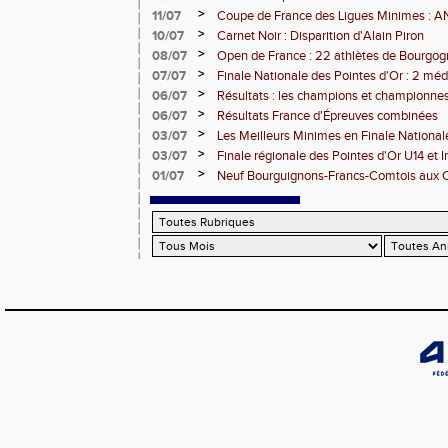
Bourguignons-Francs-Comtois sur le pod
>
11/07
Coupe de France des Ligues Minimes :
>
10/07
Carnet Noir : Disparition d'Alain Piron
>
08/07
Open de France : 22 athlètes de Bourgo
clubs) engagés
>
07/07
Finale Nationale des Pointes d'Or : 2 méd
DUC
>
06/07
Résultats : les champions et championnes
Dijon
>
06/07
Résultats France d'Épreuves combinées
>
03/07
Les Meilleurs Minimes en Finale National
>
03/07
Finale régionale des Pointes d'Or U14 et 
>
01/07
Neuf Bourguignons-Francs-Comtois aux 
d'épreuves combinées