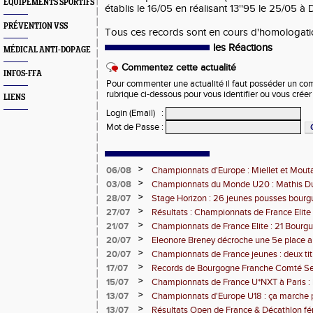
EQUIPEMENTS SPORTIFS
établis le 16/05 en réalisant 13''95 le 25/05 à D
PRÉVENTION VSS
Tous ces records sont en cours d'homologati
les Réactions
MÉDICAL ANTI-DOPAGE
Commentez cette actualité
INFOS-FFA
Pour commenter une actualité il faut posséder un compt
rubrique ci-dessous pour vous identifier ou vous crée
LIENS
Login (Email)
:
Mot de Passe
:
>
06/08
Championnats d'Europe : Miellet et Mout
>
03/08
Championnats du Monde U20 : Mathis Dub
3000m steeple
>
28/07
Stage Horizon : 26 jeunes pousses bourg
comtoises retenues
>
27/07
Résultats : Championnats de France Elite 
>
21/07
Championnats de France Elite : 21 Bourg
l'assaut d'Albi
>
20/07
Eleonore Breney décroche une 5e place 
d'Europe U18
>
20/07
Championnats de France jeunes : deux tit
de médailles pour la BFC
>
17/07
Records de Bourgogne Franche Comté Seni
>
15/07
Championnats de France U*NXT à Paris :
Comté en force
>
13/07
Championnats d'Europe U18 : ça marche 
>
13/07
Résultats Open de France & Décathlon fém