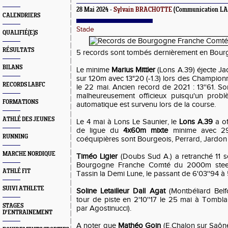
28 Mai 2024 -
Sylvain BRACHOTTE
(Communication L
CALENDRIERS
Stade
QUALIFIÉ(E)S
RÉSULTATS
5 records sont tombés dernièrement en Bou
BILANS
Le minime
Marius Mittler
(Lons A.39) éjecte Ja
sur 120m avec 13"20 (-1.3) lors des Champion
RECORDS LABFC
le 22 mai. Ancien record de 2021 : 13''61. S
malheureusement officieux puisqu'un pro
FORMATIONS
automatique est survenu lors de la course.
ATHLÉ DES JEUNES
Le 4 mai à Lons Le Saunier, le
Lons A.39
a of
de ligue du
4x60m mixte
minime avec 29'
RUNNING
coéquipières sont Bourgeois, Perrard, Jardon e
MARCHE NORDIQUE
Timéo Ligier
(Doubs Sud A.) a retranché 11 
Bourgogne Franche Comté du 2000m steep
ATHLÉ FIT
Tassin la Demi Lune, le passant de 6'03''94 à 
SUIVI ATHLETE
Soline Letailleur Dall Agat
(Montbéliard Belf
tour de piste en 2'10''17 le 25 mai à Tombla
STAGES
par Agostinucci).
D'ENTRAINEMENT
A noter que
Mathéo Goin
(E.Chalon sur Saône