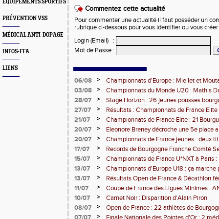
EQUIPEMENTS SPORTIFS
Commentez cette actualité
PRÉVENTION VSS
Pour commenter une actualité il faut posséder un compt
rubrique ci-dessous pour vous identifier ou vous crée
MÉDICAL ANTI-DOPAGE
Login (Email)
:
Mot de Passe
:
INFOS-FFA
LIENS
>
06/08
Championnats d'Europe : Miellet et Mout
>
03/08
Championnats du Monde U20 : Mathis Dub
3000m steeple
>
28/07
Stage Horizon : 26 jeunes pousses bourg
comtoises retenues
>
27/07
Résultats : Championnats de France Elite 
>
21/07
Championnats de France Elite : 21 Bourg
l'assaut d'Albi
>
20/07
Eleonore Breney décroche une 5e place 
d'Europe U18
>
20/07
Championnats de France jeunes : deux tit
de médailles pour la BFC
>
17/07
Records de Bourgogne Franche Comté Seni
>
15/07
Championnats de France U*NXT à Paris :
Comté en force
>
13/07
Championnats d'Europe U18 : ça marche 
>
13/07
Résultats Open de France & Décathlon fém
Bourguignons-Francs-Comtois sur le pod
>
11/07
Coupe de France des Ligues Minimes :
>
10/07
Carnet Noir : Disparition d'Alain Piron
>
08/07
Open de France : 22 athlètes de Bourgo
clubs) engagés
>
07/07
Finale Nationale des Pointes d'Or : 2 méd