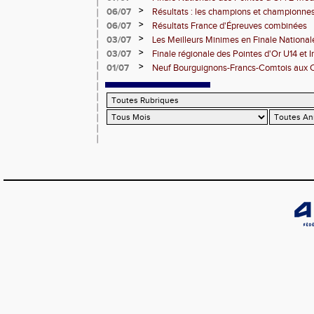
DUC
>
06/07
Résultats : les champions et championnes
Dijon
>
06/07
Résultats France d'Épreuves combinées
>
03/07
Les Meilleurs Minimes en Finale National
>
03/07
Finale régionale des Pointes d'Or U14 et 
>
01/07
Neuf Bourguignons-Francs-Comtois aux 
d'épreuves combinées