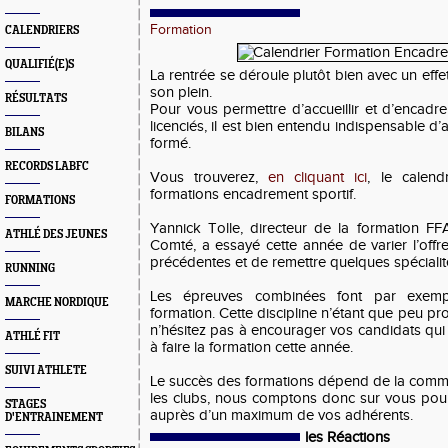
Formation
CALENDRIERS
QUALIFIÉ(E)S
La rentrée se déroule plutôt bien avec un eff
son plein.
RÉSULTATS
Pour vous permettre d’accueillir et d’encad
licenciés, il est bien entendu indispensable d
BILANS
formé.
RECORDS LABFC
Vous trouverez,
en cliquant ici
, le calend
formations encadrement sportif.
FORMATIONS
Yannick Tolle, directeur de la formation 
ATHLÉ DES JEUNES
Comté, a essayé cette année de varier l’offr
précédentes et de remettre quelques spécialit
RUNNING
Les épreuves combinées font par exempl
MARCHE NORDIQUE
formation. Cette discipline n’étant que peu pr
n’hésitez pas à encourager vos candidats qui 
ATHLÉ FIT
à faire la formation cette année.
SUIVI ATHLETE
Le succès des formations dépend de la commu
les clubs, nous comptons donc sur vous pour 
STAGES
auprès d’un maximum de vos adhérents.
D'ENTRAINEMENT
les Réactions