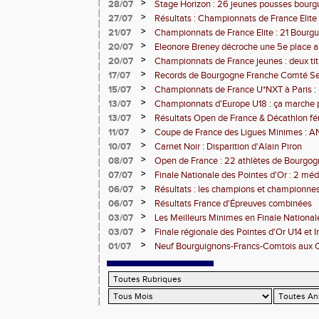
3000m steeple
>
28/07
Stage Horizon : 26 jeunes pousses bourg
comtoises retenues
>
27/07
Résultats : Championnats de France Elite 
>
21/07
Championnats de France Elite : 21 Bourg
l'assaut d'Albi
>
20/07
Eleonore Breney décroche une 5e place 
d'Europe U18
>
20/07
Championnats de France jeunes : deux tit
de médailles pour la BFC
>
17/07
Records de Bourgogne Franche Comté Seni
>
15/07
Championnats de France U*NXT à Paris :
Comté en force
>
13/07
Championnats d'Europe U18 : ça marche 
>
13/07
Résultats Open de France & Décathlon fém
Bourguignons-Francs-Comtois sur le pod
>
11/07
Coupe de France des Ligues Minimes :
>
10/07
Carnet Noir : Disparition d'Alain Piron
>
08/07
Open de France : 22 athlètes de Bourgo
clubs) engagés
>
07/07
Finale Nationale des Pointes d'Or : 2 méd
DUC
>
06/07
Résultats : les champions et championnes
Dijon
>
06/07
Résultats France d'Épreuves combinées
>
03/07
Les Meilleurs Minimes en Finale National
>
03/07
Finale régionale des Pointes d'Or U14 et 
>
01/07
Neuf Bourguignons-Francs-Comtois aux 
d'épreuves combinées