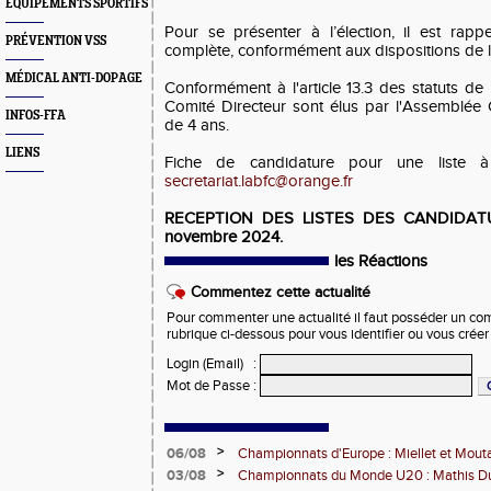
EQUIPEMENTS SPORTIFS
Pour se présenter à l’élection, il est rappe
PRÉVENTION VSS
complète, conformément aux dispositions de l’a
MÉDICAL ANTI-DOPAGE
Conformément à l'article 13.3 des statuts de
Comité Directeur sont élus par l'Assemblée
INFOS-FFA
de 4 ans.
LIENS
Fiche de candidature pour une liste
secretariat.labfc@orange.fr
RECEPTION DES LISTES DES CANDIDATUR
novembre 2024.
les Réactions
Commentez cette actualité
Pour commenter une actualité il faut posséder un compt
rubrique ci-dessous pour vous identifier ou vous crée
Login (Email)
:
Mot de Passe
:
>
06/08
Championnats d'Europe : Miellet et Mout
>
03/08
Championnats du Monde U20 : Mathis Dub