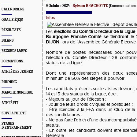
9 Octobre 2024 -
Sylvain BRACHOTTE
(Communication
CALENDRIERS
Infos
QUALIFIÉ(E)S
RÉSULTATS
Les
élections du Comité Directeur de la Ligue
Bourgogne Franche-Comté se tiendront le
BILANS
DIJON
, lors de l'Assemblée Générale Elective 
RECORDS LABFC
Nombre de postes nécessaires pour pouvoi
l’élection du Comité Directeur : 28 conformé
FORMATIONS
statuts de la Ligue.
ATHLÉ DES JEUNES
Dont une représentation des deux sexe
minimum de 50% des sièges à pourvoir.
RUNNING
Les candidats présents sur les listes devront,
MARCHE NORDIQUE
14 et 15 des statuts de la Ligue, être :
- Majeurs au jour de l’élection ;
ATHLÉ FIT
- Jouir de leurs droits civiques et politiques ;
- Être licenciés à la FFA dans un Club de la
SUIVI ATHLETE
des candidatures ;
- Ne pas faire l’objet d’une des incompatibilité
STAGES
statuts.
D'ENTRAINEMENT
- En outre, les candidats doivent être licenc
Générale.