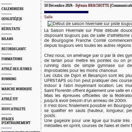
10 Décembre 2024 -
Sylvain BRACHOTTE
(Communicat
CALENDRIERS
Salle
QUALIFIÉ(E)S
RÉSULTATS
La Saison Hivernale sur Piste débute douc
disposant toujours pas de salle d'athlétisme
BILANS
de Bourgogne Franche Comté commencent 
depuis toujours vers toutes les autres régions
RECORDS LABFC
Chez nous, on aménage par ci par là des gy
FORMATIONS
de tartan pour mettre les pointes ou on p
running dans de simple gymnase sur de
ATHLÉ DES JEUNES
improbables pour les moins chanceux.
Les clubs de Dijon et Besançon sont les plu
RUNNING
UFRSTAPS où l'on peut pratiquer des course
indoor à l'abri moyennant location. Les mu
MARCHE NORDIQUE
Saint Florentin offrent également une salle en
Mais les épreuves officielles de la fédéra
ATHLÉ FIT
jusqu'à avoir besoin d'un anneau de 200m.
Il n'est donc finalement possible en Bourg
SUIVI ATHLETE
se qualifier en sauts (hauteur, longueur, pe
poids.
STAGES
Une gageüre pour une ligue qui truste très (
D'ENTRAINEMENT
médailles en sprint, courses de haies et demi 