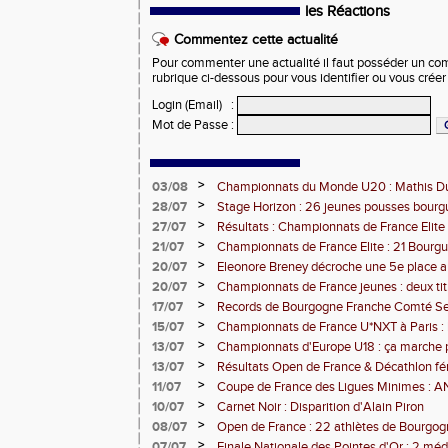
les Réactions
Commentez cette actualité
Pour commenter une actualité il faut posséder un compt
rubrique ci-dessous pour vous identifier ou vous crée
Login (Email)
:
Mot de Passe
:
>
03/08
Championnats du Monde U20 : Mathis Dub
3000m steeple
>
28/07
Stage Horizon : 26 jeunes pousses bourg
comtoises retenues
>
27/07
Résultats : Championnats de France Elite 
>
21/07
Championnats de France Elite : 21 Bourg
l'assaut d'Albi
>
20/07
Eleonore Breney décroche une 5e place 
d'Europe U18
>
20/07
Championnats de France jeunes : deux tit
de médailles pour la BFC
>
17/07
Records de Bourgogne Franche Comté Seni
>
15/07
Championnats de France U*NXT à Paris :
Comté en force
>
13/07
Championnats d'Europe U18 : ça marche 
>
13/07
Résultats Open de France & Décathlon fém
Bourguignons-Francs-Comtois sur le pod
>
11/07
Coupe de France des Ligues Minimes :
>
10/07
Carnet Noir : Disparition d'Alain Piron
>
08/07
Open de France : 22 athlètes de Bourgo
clubs) engagés
>
07/07
Finale Nationale des Pointes d'Or : 2 méd