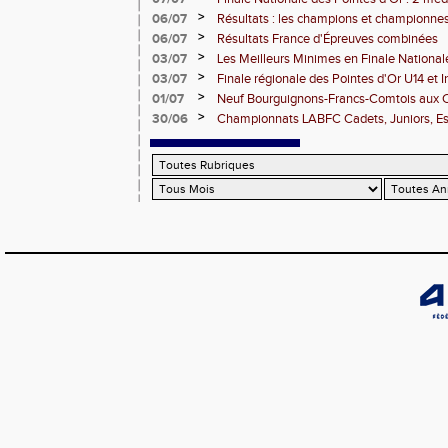
DUC
>
06/07
Résultats : les champions et championnes
Dijon
>
06/07
Résultats France d'Épreuves combinées
>
03/07
Les Meilleurs Minimes en Finale National
>
03/07
Finale régionale des Pointes d'Or U14 et 
>
01/07
Neuf Bourguignons-Francs-Comtois aux 
d'épreuves combinées
>
30/06
Championnats LABFC Cadets, Juniors, Espo
vous le 4 juillet à Dijon