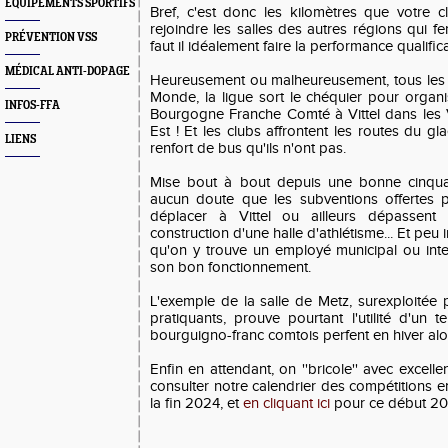
EQUIPEMENTS SPORTIFS
Bref, c'est donc les kilomètres que votre c
rejoindre les salles des autres régions qui fe
PRÉVENTION VSS
faut il idéalement faire la performance qualifica
MÉDICAL ANTI-DOPAGE
Heureusement ou malheureusement, tous les 
Monde, la ligue sort le chéquier pour orga
INFOS-FFA
Bourgogne Franche Comté à Vittel dans les
Est ! Et les clubs affrontent les routes du g
LIENS
renfort de bus qu'ils n'ont pas.
Mise bout à bout depuis une bonne cinquant
aucun doute que les subventions offertes 
déplacer à Vittel ou ailleurs dépassent
construction d'une halle d'athlétisme... Et peu
qu'on y trouve un employé municipal ou int
son bon fonctionnement.
L'exemple de la salle de Metz, surexploitée p
pratiquants, prouve pourtant l'utilité d'un 
bourguigno-franc comtois perfent en hiver alo
Enfin en attendant, on ''bricole'' avec excell
consulter notre calendrier des compétitions e
la fin 2024, et
en cliquant ici
pour ce début 20