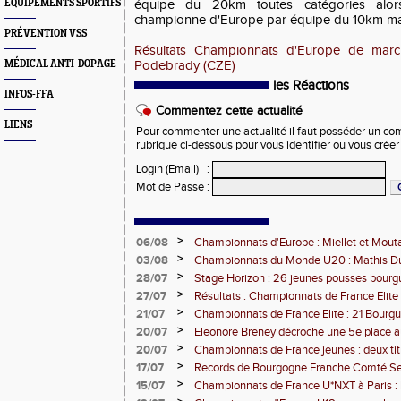
EQUIPEMENTS SPORTIFS
équipe du 20km toutes catégories alor
championne d'Europe par équipe du 10km ma
PRÉVENTION VSS
Résultats Championnats d'Europe de mar
MÉDICAL ANTI-DOPAGE
Podebrady (CZE)
les Réactions
INFOS-FFA
Commentez cette actualité
LIENS
Pour commenter une actualité il faut posséder un compt
rubrique ci-dessous pour vous identifier ou vous crée
Login (Email)
:
Mot de Passe
:
>
06/08
Championnats d'Europe : Miellet et Mout
>
03/08
Championnats du Monde U20 : Mathis Dub
3000m steeple
>
28/07
Stage Horizon : 26 jeunes pousses bourg
comtoises retenues
>
27/07
Résultats : Championnats de France Elite 
>
21/07
Championnats de France Elite : 21 Bourg
l'assaut d'Albi
>
20/07
Eleonore Breney décroche une 5e place 
d'Europe U18
>
20/07
Championnats de France jeunes : deux tit
de médailles pour la BFC
>
17/07
Records de Bourgogne Franche Comté Seni
>
15/07
Championnats de France U*NXT à Paris :
Comté en force