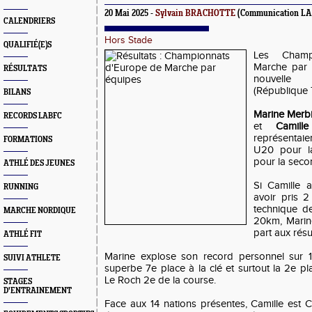
20 Mai 2025 -
Sylvain BRACHOTTE
(Communication L
CALENDRIERS
Hors Stade
QUALIFIÉ(E)S
Les Champ
Marche par 
RÉSULTATS
nouvelle
(République
BILANS
Marine Merbi
RECORDS LABFC
et
Camill
représentai
FORMATIONS
U20 pour la
pour la seco
ATHLÉ DES JEUNES
Si Camille 
RUNNING
avoir pris 
technique de
MARCHE NORDIQUE
20km, Marine
part aux résul
ATHLÉ FIT
Marine explose son record personnel sur
SUIVI ATHLETE
superbe 7e place à la clé et surtout la 2e pl
Le Roch 2e de la course.
STAGES
D'ENTRAINEMENT
Face aux 14 nations présentes, Camille est