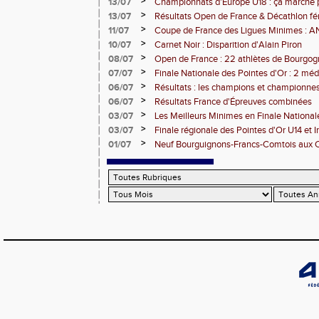
>
13/07
Championnats d'Europe U18 : ça marche 
>
13/07
Résultats Open de France & Décathlon fém
Bourguignons-Francs-Comtois sur le pod
>
11/07
Coupe de France des Ligues Minimes :
>
10/07
Carnet Noir : Disparition d'Alain Piron
>
08/07
Open de France : 22 athlètes de Bourgo
clubs) engagés
>
07/07
Finale Nationale des Pointes d'Or : 2 méd
DUC
>
06/07
Résultats : les champions et championnes
Dijon
>
06/07
Résultats France d'Épreuves combinées
>
03/07
Les Meilleurs Minimes en Finale National
>
03/07
Finale régionale des Pointes d'Or U14 et 
>
01/07
Neuf Bourguignons-Francs-Comtois aux 
d'épreuves combinées