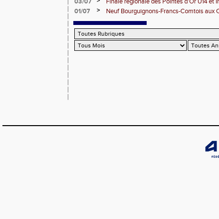
>
03/07
Finale régionale des Pointes d'Or U14 et 
>
01/07
Neuf Bourguignons-Francs-Comtois aux 
d'épreuves combinées