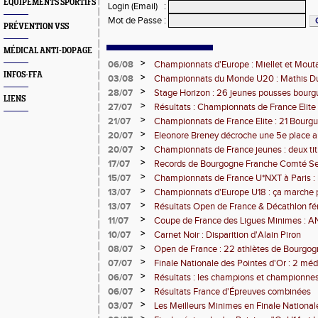
EQUIPEMENTS SPORTIFS
Login (Email)
:
Mot de Passe
:
PRÉVENTION VSS
MÉDICAL ANTI-DOPAGE
>
06/08
Championnats d'Europe : Miellet et Mout
INFOS-FFA
>
03/08
Championnats du Monde U20 : Mathis Dub
3000m steeple
>
28/07
Stage Horizon : 26 jeunes pousses bourg
LIENS
comtoises retenues
>
27/07
Résultats : Championnats de France Elite 
>
21/07
Championnats de France Elite : 21 Bourg
l'assaut d'Albi
>
20/07
Eleonore Breney décroche une 5e place 
d'Europe U18
>
20/07
Championnats de France jeunes : deux tit
de médailles pour la BFC
>
17/07
Records de Bourgogne Franche Comté Seni
>
15/07
Championnats de France U*NXT à Paris :
Comté en force
>
13/07
Championnats d'Europe U18 : ça marche 
>
13/07
Résultats Open de France & Décathlon fém
Bourguignons-Francs-Comtois sur le pod
>
11/07
Coupe de France des Ligues Minimes :
>
10/07
Carnet Noir : Disparition d'Alain Piron
>
08/07
Open de France : 22 athlètes de Bourgo
clubs) engagés
>
07/07
Finale Nationale des Pointes d'Or : 2 méd
DUC
>
06/07
Résultats : les champions et championnes
Dijon
>
06/07
Résultats France d'Épreuves combinées
>
03/07
Les Meilleurs Minimes en Finale National