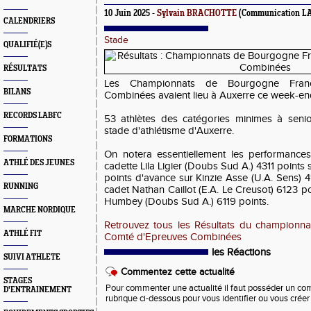
10 Juin 2025 -
Sylvain BRACHOTTE
(Communication L
CALENDRIERS
Stade
QUALIFIÉ(E)S
RÉSULTATS
Les Championnats de Bourgogne Fran
BILANS
Combinées avaient lieu à Auxerre ce week-end 
RECORDS LABFC
53 athlètes des catégories minimes à senio
stade d'athlétisme d'Auxerre.
FORMATIONS
On notera essentiellement les performances
ATHLÉ DES JEUNES
cadette Lila Ligier (Doubs Sud A.) 4311 point
points d'avance sur Kinzie Asse (U.A. Sens) 
RUNNING
cadet Nathan Caillot (E.A. Le Creusot) 6123 
Humbey (Doubs Sud A.) 6119 points.
MARCHE NORDIQUE
Retrouvez tous les Résultats du championn
ATHLÉ FIT
Comté d'Epreuves Combinées
les Réactions
SUIVI ATHLETE
Commentez cette actualité
STAGES
Pour commenter une actualité il faut posséder un compt
D'ENTRAINEMENT
rubrique ci-dessous pour vous identifier ou vous crée