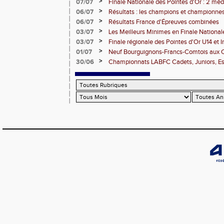
clubs) engagés
>
07/07
Finale Nationale des Pointes d'Or : 2 méd
DUC
>
06/07
Résultats : les champions et championnes
Dijon
>
06/07
Résultats France d'Épreuves combinées
>
03/07
Les Meilleurs Minimes en Finale National
>
03/07
Finale régionale des Pointes d'Or U14 et 
>
01/07
Neuf Bourguignons-Francs-Comtois aux 
d'épreuves combinées
>
30/06
Championnats LABFC Cadets, Juniors, Espo
vous le 4 juillet à Dijon