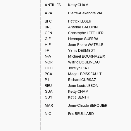
ANTILLES
Ketty CHAM
ARA
Pierre-Alexandre VIAL
BFC
Patrick LEGER
BRE
Antoine GALOPIN
CEN
Christophe LETELLIER
G-E
Henrique GUERRA
H-F
Jean-Pierre WATELLE
I-F
Yanis DESMEDT
N-A
Michael BOURNAZEIX
NOR
Wilfrid BOULINEAU
OCC
Jocelyn PIAT
PCA
Magali BRISSEAULT
P-L
Richard CURSAZ
REU
Jean-Louis LEBON
GUA
Ketty CHAM
GUY
Katia BENTH
MAR
Jean-Claude BERQUIER
N-C
Eric REUILLARD