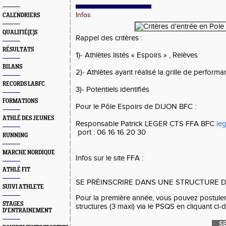
Infos
CALENDRIERS
QUALIFIÉ(E)S
Rappel des critères :
RÉSULTATS
1)- Athlètes listés « Espoirs » , Relèves
BILANS
2)- Athlètes ayant réalisé la grille de performa
RECORDS LABFC
3)- Potentiels identifiés
FORMATIONS
Pour le Pôle Espoirs de DIJON BFC :
ATHLÉ DES JEUNES
Responsable Patrick LEGER CTS FFA BFC
leg
port : 06 16 16 20 30
RUNNING
MARCHE NORDIQUE
Infos sur le site FFA :
ATHLÉ FIT
SE PRÉINSCRIRE DANS UNE STRUCTURE 
SUIVI ATHLETE
Pour la première année, vous pouvez postuler 
STAGES
structures (3 maxi) via le PSQS en cliquant ci-
D'ENTRAINEMENT
S