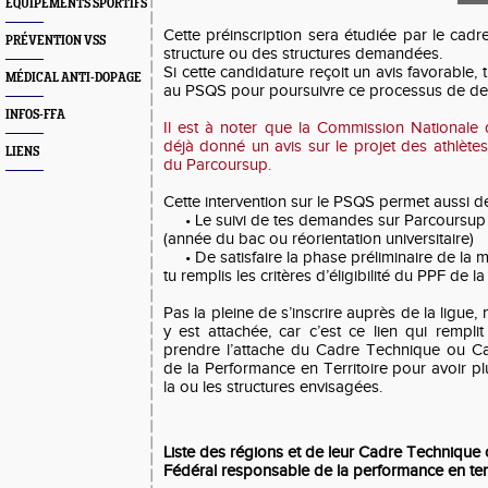
EQUIPEMENTS SPORTIFS
Cette préinscription sera étudiée par le cad
PRÉVENTION VSS
structure ou des structures demandées.
Si cette candidature reçoit un avis favorable, 
MÉDICAL ANTI-DOPAGE
au PSQS pour poursuivre ce processus de dem
INFOS-FFA
Il est à noter que la Commission Nationale 
déjà donné un avis sur le projet des athlètes 
LIENS
du Parcoursup.
Cette intervention sur le PSQS permet aussi d
• Le suivi de tes demandes sur Parcoursup 
(année du bac ou réorientation universitaire)
• De satisfaire la phase préliminaire de la mi
tu remplis les critères d’éligibilité du PPF de l
Pas la pleine de s’inscrire auprès de la ligue, 
y est attachée, car c’est ce lien qui rempli
prendre l’attache du Cadre Technique ou C
de la Performance en Territoire pour avoir p
la ou les structures envisagées.
Liste des régions et de leur Cadre Technique
Fédéral
responsable
de la performance en terr