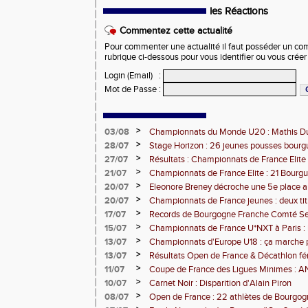
les Réactions
Commentez cette actualité
Pour commenter une actualité il faut posséder un compt
rubrique ci-dessous pour vous identifier ou vous crée
Login (Email)
:
Mot de Passe
:
>
03/08
Championnats du Monde U20 : Mathis Dub
3000m steeple
>
28/07
Stage Horizon : 26 jeunes pousses bourg
comtoises retenues
>
27/07
Résultats : Championnats de France Elite 
>
21/07
Championnats de France Elite : 21 Bourg
l'assaut d'Albi
>
20/07
Eleonore Breney décroche une 5e place 
d'Europe U18
>
20/07
Championnats de France jeunes : deux tit
de médailles pour la BFC
>
17/07
Records de Bourgogne Franche Comté Seni
>
15/07
Championnats de France U*NXT à Paris :
Comté en force
>
13/07
Championnats d'Europe U18 : ça marche 
>
13/07
Résultats Open de France & Décathlon fém
Bourguignons-Francs-Comtois sur le pod
>
11/07
Coupe de France des Ligues Minimes :
>
10/07
Carnet Noir : Disparition d'Alain Piron
>
08/07
Open de France : 22 athlètes de Bourgo