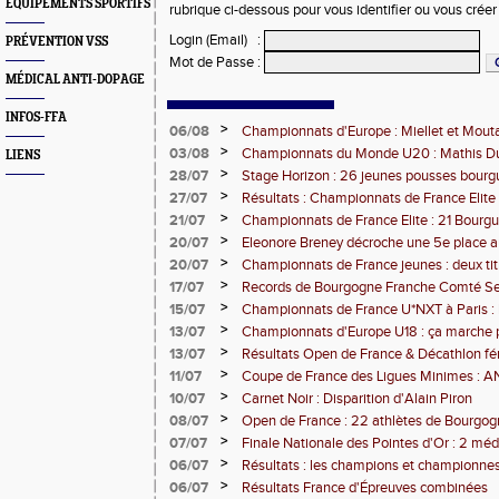
EQUIPEMENTS SPORTIFS
rubrique ci-dessous pour vous identifier ou vous crée
Login (Email)
:
PRÉVENTION VSS
Mot de Passe
:
MÉDICAL ANTI-DOPAGE
INFOS-FFA
>
06/08
Championnats d'Europe : Miellet et Mout
>
03/08
Championnats du Monde U20 : Mathis Dub
LIENS
3000m steeple
>
28/07
Stage Horizon : 26 jeunes pousses bourg
comtoises retenues
>
27/07
Résultats : Championnats de France Elite 
>
21/07
Championnats de France Elite : 21 Bourg
l'assaut d'Albi
>
20/07
Eleonore Breney décroche une 5e place 
d'Europe U18
>
20/07
Championnats de France jeunes : deux tit
de médailles pour la BFC
>
17/07
Records de Bourgogne Franche Comté Seni
>
15/07
Championnats de France U*NXT à Paris :
Comté en force
>
13/07
Championnats d'Europe U18 : ça marche 
>
13/07
Résultats Open de France & Décathlon fém
Bourguignons-Francs-Comtois sur le pod
>
11/07
Coupe de France des Ligues Minimes :
>
10/07
Carnet Noir : Disparition d'Alain Piron
>
08/07
Open de France : 22 athlètes de Bourgo
clubs) engagés
>
07/07
Finale Nationale des Pointes d'Or : 2 méd
DUC
>
06/07
Résultats : les champions et championnes
Dijon
>
06/07
Résultats France d'Épreuves combinées