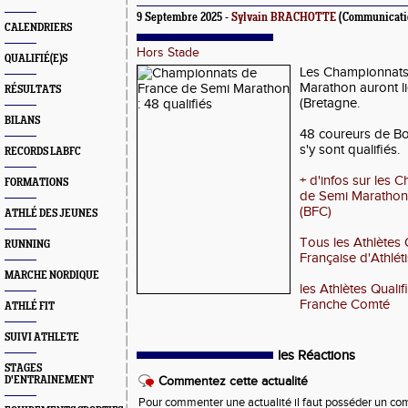
9 Septembre 2025 -
Sylvain BRACHOTTE
(Communicati
CALENDRIERS
Hors Stade
QUALIFIÉ(E)S
Les Championnats
Marathon auront l
RÉSULTATS
(Bretagne.
BILANS
48 coureurs de B
s'y sont qualifiés.
RECORDS LABFC
+ d'infos sur les
FORMATIONS
de Semi Marathon
(BFC)
ATHLÉ DES JEUNES
Tous les Athlètes 
RUNNING
Française d'Athlét
MARCHE NORDIQUE
les Athlètes Qual
Franche Comté
ATHLÉ FIT
SUIVI ATHLETE
les Réactions
STAGES
D'ENTRAINEMENT
Commentez cette actualité
Pour commenter une actualité il faut posséder un compt