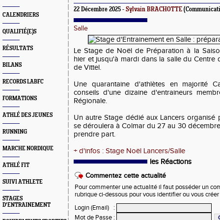
22 Décembre 2025 -
Sylvain BRACHOTTE
(Communicat
CALENDRIERS
Salle
QUALIFIÉ(E)S
RÉSULTATS
Le Stage de Noël de Préparation à la Saiso
hier et jusqu'à mardi dans la salle du Centr
BILANS
de Vittel.
RECORDS LABFC
Une quarantaine d'athlètes en majorité Ca
conseils d'une dizaine d'entraineurs memb
FORMATIONS
Régionale.
ATHLÉ DES JEUNES
Un autre Stage dédié aux Lancers organisé p
se déroulera à Colmar du 27 au 30 décembre. 
RUNNING
prendre part.
MARCHE NORDIQUE
+ d'infos : Stage Noël Lancers/Salle
les Réactions
ATHLÉ FIT
Commentez cette actualité
SUIVI ATHLETE
Pour commenter une actualité il faut posséder un compt
rubrique ci-dessous pour vous identifier ou vous crée
STAGES
D'ENTRAINEMENT
Login (Email)
:
Mot de Passe
: