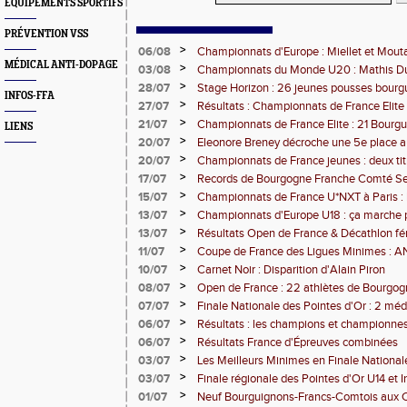
EQUIPEMENTS SPORTIFS
PRÉVENTION VSS
>
06/08
Championnats d'Europe : Miellet et Mout
MÉDICAL ANTI-DOPAGE
>
03/08
Championnats du Monde U20 : Mathis Dub
3000m steeple
>
28/07
Stage Horizon : 26 jeunes pousses bourg
INFOS-FFA
comtoises retenues
>
27/07
Résultats : Championnats de France Elite 
>
21/07
Championnats de France Elite : 21 Bourg
LIENS
l'assaut d'Albi
>
20/07
Eleonore Breney décroche une 5e place 
d'Europe U18
>
20/07
Championnats de France jeunes : deux tit
de médailles pour la BFC
>
17/07
Records de Bourgogne Franche Comté Seni
>
15/07
Championnats de France U*NXT à Paris :
Comté en force
>
13/07
Championnats d'Europe U18 : ça marche 
>
13/07
Résultats Open de France & Décathlon fém
Bourguignons-Francs-Comtois sur le pod
>
11/07
Coupe de France des Ligues Minimes :
>
10/07
Carnet Noir : Disparition d'Alain Piron
>
08/07
Open de France : 22 athlètes de Bourgo
clubs) engagés
>
07/07
Finale Nationale des Pointes d'Or : 2 méd
DUC
>
06/07
Résultats : les champions et championnes
Dijon
>
06/07
Résultats France d'Épreuves combinées
>
03/07
Les Meilleurs Minimes en Finale National
>
03/07
Finale régionale des Pointes d'Or U14 et 
>
01/07
Neuf Bourguignons-Francs-Comtois aux 