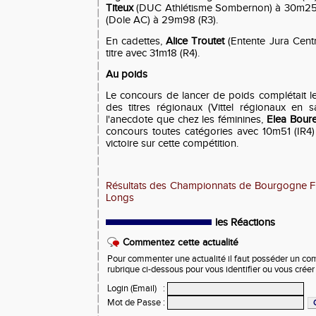
Titeux
(DUC Athlétisme Sombernon) à 30m25
(Dole AC) à 29m98 (R3).
En cadettes,
Alice Troutet
(Entente Jura Centr
titre avec 31m18 (R4).
Au poids
Le concours de lancer de poids complétait 
des titres régionaux (Vittel régionaux en s
l'anecdote que chez les féminines,
Elea Bour
concours toutes catégories avec 10m51 (IR4) e
victoire sur cette compétition.
Résultats des Championnats de Bourgogne F
Longs
les Réactions
Commentez cette actualité
Pour commenter une actualité il faut posséder un compt
rubrique ci-dessous pour vous identifier ou vous crée
Login (Email)
:
Mot de Passe
: