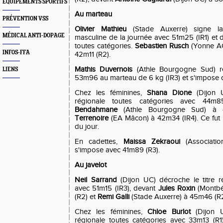
EQUIPEMENTS SPORTIFS
Au marteau
PRÉVENTION VSS
Olivier Mathieu
(Stade Auxerre) signe la
MÉDICAL ANTI-DOPAGE
masculine de la journée avec 51m25 (IR1) et 
toutes catégories.
Sebastien Rusch
(Yonne AC
INFOS-FFA
42m11 (R2).
Mathis Duvernois
(Athle Bourgogne Sud) ré
LIENS
53m96 au marteau de 6 kg (IR3) et s'impose ch
Chez les féminines,
Shana Dione
(Dijon 
régionale toutes catégories avec 44m
Bendahmane
(Athle Bourgogne Sud) à 
Terrenoire
(EA Mâcon) à 42m34 (IR4). Ce fut 
du jour.
En cadettes,
Maissa Zekraoui
(Associati
s'impose avec 41m89 (R3).
Au javelot
Neil Sarrand
(Dijon UC) décroche le titre r
avec 51m15 (IR3), devant
Jules Roxin
(Montbél
(R2) et
Remi Galli
(Stade Auxerre) à 45m46 (R2
Chez les féminines,
Chloe Burlot
(Dijon U
régionale toutes catégories avec 33m13 (R1