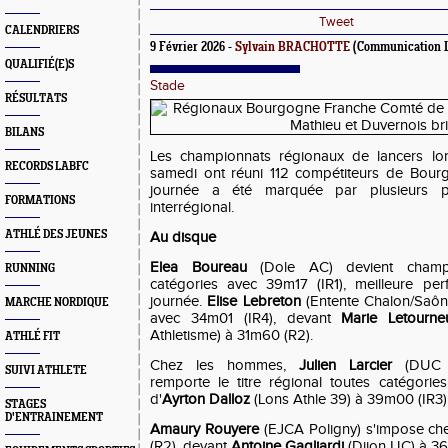
Tweet
CALENDRIERS
9 Février 2026 -
Sylvain BRACHOTTE
(Communication 
QUALIFIÉ(E)S
Stade
RÉSULTATS
BILANS
Les championnats régionaux de lancers lo
RECORDS LABFC
samedi ont réuni 112 compétiteurs de Bour
journée a été marquée par plusieurs p
FORMATIONS
interrégional.
ATHLÉ DES JEUNES
Au disque
Elea Boureau
(Dole AC) devient champi
RUNNING
catégories avec 39m17 (IR1), meilleure pe
journée.
Elise Lebreton
(Entente Chalon/Saône
MARCHE NORDIQUE
avec 34m01 (IR4), devant
Marie Letourne
Athletisme) à 31m60 (R2).
ATHLÉ FIT
Chez les hommes,
Julien Larcier
(DUC A
SUIVI ATHLETE
remporte le titre régional toutes catégorie
d'
Ayrton Dalloz
(Lons Athle 39) à 39m00 (IR3)
STAGES
D'ENTRAINEMENT
Amaury Rouyere
(EJCA Poligny) s'impose che
(R2), devant
Antoine Gagliardi
(Dijon UC) à 36