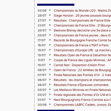
>
03/08
Championnats du Monde U20 : Mathis Dub
3000m steeple
>
28/07
Stage Horizon : 26 jeunes pousses bourg
comtoises retenues
>
27/07
Résultats : Championnats de France Elite 
>
21/07
Championnats de France Elite : 21 Bourg
l'assaut d'Albi
>
20/07
Eleonore Breney décroche une 5e place 
d'Europe U18
>
20/07
Championnats de France jeunes : deux tit
de médailles pour la BFC
>
17/07
Records de Bourgogne Franche Comté Seni
>
15/07
Championnats de France U*NXT à Paris :
Comté en force
>
13/07
Championnats d'Europe U18 : ça marche 
>
13/07
Résultats Open de France & Décathlon fém
Bourguignons-Francs-Comtois sur le pod
>
11/07
Coupe de France des Ligues Minimes :
>
10/07
Carnet Noir : Disparition d'Alain Piron
>
08/07
Open de France : 22 athlètes de Bourgo
clubs) engagés
>
07/07
Finale Nationale des Pointes d'Or : 2 méd
DUC
>
06/07
Résultats : les champions et championnes
Dijon
>
06/07
Résultats France d'Épreuves combinées
>
03/07
Les Meilleurs Minimes en Finale National
>
03/07
Finale régionale des Pointes d'Or U14 et 
>
01/07
Neuf Bourguignons-Francs-Comtois aux 
d'épreuves combinées
>
30/06
Championnats LABFC Cadets, Juniors, Espo
vous le 4 juillet à Dijon