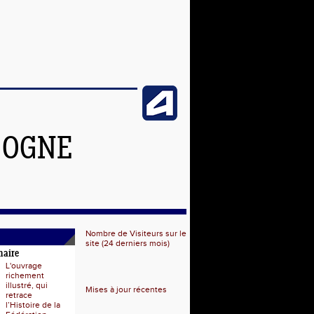
GOGNE
Nombre de Visiteurs sur le
site (24 derniers mois)
naire
L'ouvrage
richement
illustré, qui
Mises à jour récentes
retrace
l’Histoire de la