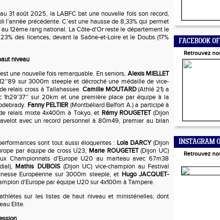
 au 31 août 2025, la LABFC bat une nouvelle fois son record,
abli l'année précédente. C'est une hausse de 8,33% qui permet
er au 12ème rang national. La Côte-d'Or reste le département le
 23% des licences, devant la Saône-et-Loire et le Doubs (17%
FACEBOOK OF
Retrouvez no
haut niveau
 est une nouvelle fois remarquable. En seniors,
Alexis MIELLET
'12''89 sur 3000m steeple et décroché une médaille de vice-
 relais cross à Tallahassee.
Camille MOUTARD
(Athlé 21) a
c 1h29'37'' sur 20km et une première place par équipe à la
odebrady.
Fanny PELTIER
(Montbéliard Belfort A.) a participé à
e relais mixte 4x400m à Tokyo, et
Rémy ROUGETET
(Dijon
n javelot avec un record personnel à 80m49, premier au bilan
INSTAGRAM O
 performances sont tout aussi éloquentes :
Lola DARCY
(Dijon
rope par équipe de cross U23,
Marie ROUGETET
(Dijon UC)
Retrouvez no
 aux Championnats d'Europe U20 au marteau avec 67m38
ial),
Mathis DUBOIS
(Dijon UC) vice-champion au Festival
unesse Européenne sur 3000m steeple, et
Hugo JACQUET-
ampion d'Europe par équipe U20 sur 4x100m à Tampere.
hlètes sur les listes de haut niveau et ministérielles, dont
eau Elite.
ession