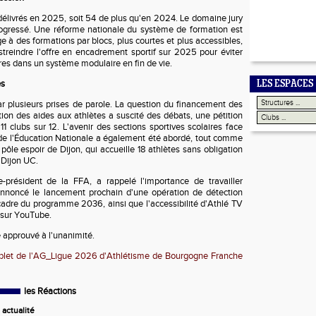
délivrés en 2025, soit 54 de plus qu'en 2024. Le domaine jury
rogressé. Une réforme nationale du système de formation est
e à des formations par blocs, plus courtes et plus accessibles,
streindre l'offre en encadrement sportif sur 2025 pour éviter
res dans un système modulaire en fin de vie.
es
LES ESPACES
r plusieurs prises de parole. La question du financement des
tion des aides aux athlètes a suscité des débats, une pétition
11 clubs sur 12. L'avenir des sections sportives scolaires face
 de l'Éducation Nationale a également été abordé, tout comme
ôle espoir de Dijon, qui accueille 18 athlètes sans obligation
 Dijon UC.
président de la FFA, a rappelé l'importance de travailler
annoncé le lancement prochain d'une opération de détection
cadre du programme 2036, ainsi que l'accessibilité d'Athlé TV
 sur YouTube.
é approuvé à l'unanimité.
et de l'AG_Ligue 2026 d'Athlétisme de Bourgogne Franche
les Réactions
actualité