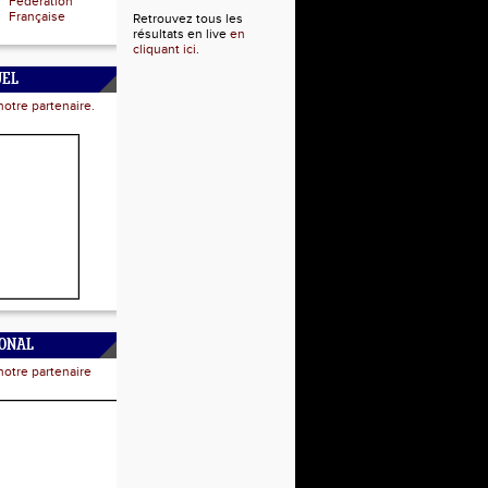
Fédération
Française
Retrouvez tous les
résultats en live
en
cliquant ici
.
UEL
notre partenaire.
IONAL
notre partenaire