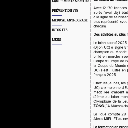
EQUIPEMENTS SPORTIFS
Avec 12 170 licences
PRÉVENTION VSS
après l'avoir déjà ét
à la ligue de se hiss
MÉDICAL ANTI-DOPAGE
plus représenté avec
chacun).
INFOS-FFA
Des athlètes au plus 
LIENS
Le bilan sportif 2025
(Dijon UC) a signé 8
champion du Monde de
brillé en marche ave
Coupe d'Europe de P
la Coupe du Monde d
UC) s'est illustré e
français 2025.
Chez les jeunes, les
UC) championne d'Eu
médaillée d'argent
(2ème au bilan mond
Olympique de la Je
ZONG
(EA Mâcon) ch
La ligue compte 28 at
Alexis MIELLET au niv
La formation en progr