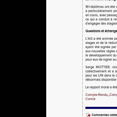
161 diplômes ont été 
a particulièrement p
en cours, avec passag
ce qui a conduit à re
d'engager des stagiai
Questions et échang
L'AG a été animée pa
stages et de la réduc
ayant été signée par 
aux nouvelles règles
le développement du p
pour eux de signer au
Serge MOTTIER, vice-
collectivement et a 
pour les U14 dans le 
désormais disponible
Le rapport moral a ét
Compte-Rendu_Compl
Comté
Commentez cette 