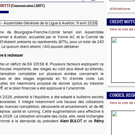
ACHOTTE
(Communication LABFC)
d'Athlétisme.
CREDIT MUT
Vers le site de 
isme de Bourgogne-Franche-Comté tenait son Assemblée
dernier à Avallon, accueillie par le Yonne AC et le Comité de
 91 étaient présents ou représentés (87%), pour un total de 243
. Le quorum étant atteint, l'AG pouvait délibérer.
re à redresser
che un déficit de 69 331,58 €. Plusieurs facteurs expliquent ce
véhicules importants, des stages au coût plus élevé qu'attendu,
larisation comptable sur plusieurs années concernant le
rses et des stages organisés en fin d'année civile. Les
mptes ont néanmoins proposé de donner quitus au trésorier
OT
, et le bilan financier a été approuvé à l'unanimité.
CONSEIL REG
 2026, présenté à l'équilibre, a été adopté à bulletins secrets
avorables. Il intègre notamment une hausse des cotisations
Vers le site de 
les licences compétition, découverte et encadrement, et de 4€
reprise, santé et running. Cette augmentation sera effective à
e 2026. La cotisation annuelle des clubs, elle, reste inchangée
animité à la demande du président
Alain BULOT
et de
Rémy