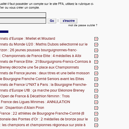
ité il faut posséder un compte sur le site FFA, utilisez la rubrique ci-
fier ou vous créer un compte.
|
mot de passe oublié ?
ats d'Europe : Miellet et Moutard
ats du Monde U20 : Mathis Dubois sélectionné sur le
eeple
izon : 26 jeunes pousses bourguignonnes-franc-
s retenues
 : Championnats de France Elite : 4 médailles à Albi
ats de France Elite : 21 Bourguignons-Francs-Comtois à
'Albi
 Breney décroche une 5e place aux Championnats
 U18
ats de France jeunes : deux titres et une belle moisson
les pour la BFC
e Bourgogne Franche Comté Seniors avant les Elites
ats de France U*NXT à Paris : la Bourgogne Franche-
 force
ats d'Europe U18 : ça marche pour Eléonore Breney
 Open de France & Décathlon féminin : Trois
nons-Francs-Comtois sur le podium
 France des Ligues Minimes : ANNULATION
r : Disparition d'Alain Piron
rance : 22 athlètes de Bourgogne Franche-Comté (8
gagés
tionale des Pointes d'Or : 2 médailles de bronze pour le
 : les champions et championnes régionaux sur piste à