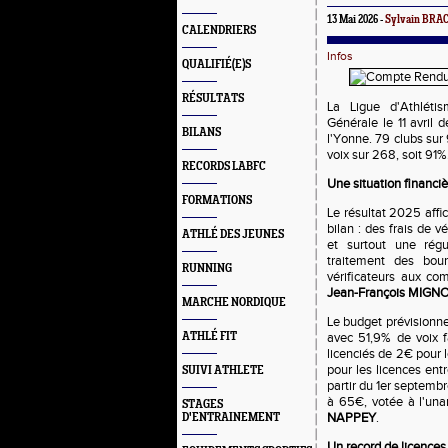
13 Mai 2026 -
Sylvain BR
CALENDRIERS
Infos
QUALIFIÉ(E)S
RÉSULTATS
La Ligue d'Athlét
Générale le 11 avril 
BILANS
l'Yonne. 79 clubs sur
voix sur 268, soit 91%
RECORDS LABFC
Une situation financiè
FORMATIONS
Le résultat 2025 affi
bilan : des frais de 
ATHLÉ DES JEUNES
et surtout une régu
traitement des bou
RUNNING
vérificateurs aux co
Jean-François MIGN
MARCHE NORDIQUE
Le budget prévisionnel
ATHLÉ FIT
avec 51,9% de voix f
licenciés de 2€ pour 
pour les licences ent
SUIVI ATHLETE
partir du 1er septembr
à 65€, votée à l'un
STAGES
NAPPEY
.
D'ENTRAINEMENT
Un record de licences