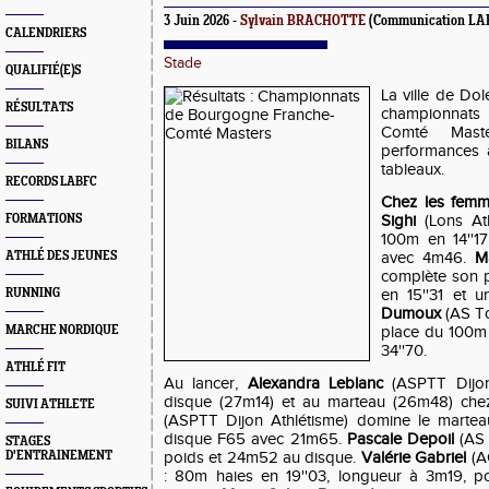
3 Juin 2026 -
Sylvain BRACHOTTE
(Communication LA
CALENDRIERS
Stade
QUALIFIÉ(E)S
La ville de Dol
RÉSULTATS
championnats
Comté Mast
BILANS
performances 
tableaux.
RECORDS LABFC
Chez les fem
FORMATIONS
Sighi
(Lons Ath
100m en 14''1
ATHLÉ DES JEUNES
avec 4m46.
M
complète son 
RUNNING
en 15''31 et 
Dumoux
(AS To
MARCHE NORDIQUE
place du 100m
34''70.
ATHLÉ FIT
Au lancer,
Alexandra Leblanc
(ASPTT Dijon 
disque (27m14) et au marteau (26m48) che
SUIVI ATHLETE
(ASPTT Dijon Athlétisme) domine le marte
disque F65 avec 21m65.
Pascale Depoil
(AS 
STAGES
D'ENTRAINEMENT
poids et 24m52 au disque.
Valérie Gabriel
(AC
: 80m haies en 19''03, longueur à 3m19, p