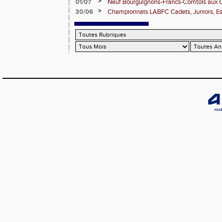
>
01/07
Neuf Bourguignons-Francs-Comtois aux 
d'épreuves combinées
>
30/06
Championnats LABFC Cadets, Juniors, Espo
vous le 4 juillet à Dijon