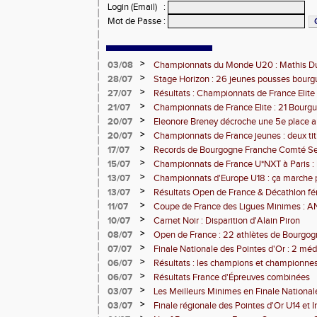
Login (Email)
:
Mot de Passe
:
>
03/08
Championnats du Monde U20 : Mathis Dub
3000m steeple
>
28/07
Stage Horizon : 26 jeunes pousses bourg
comtoises retenues
>
27/07
Résultats : Championnats de France Elite 
>
21/07
Championnats de France Elite : 21 Bourg
l'assaut d'Albi
>
20/07
Eleonore Breney décroche une 5e place 
d'Europe U18
>
20/07
Championnats de France jeunes : deux tit
de médailles pour la BFC
>
17/07
Records de Bourgogne Franche Comté Seni
>
15/07
Championnats de France U*NXT à Paris :
Comté en force
>
13/07
Championnats d'Europe U18 : ça marche 
>
13/07
Résultats Open de France & Décathlon fém
Bourguignons-Francs-Comtois sur le pod
>
11/07
Coupe de France des Ligues Minimes :
>
10/07
Carnet Noir : Disparition d'Alain Piron
>
08/07
Open de France : 22 athlètes de Bourgo
clubs) engagés
>
07/07
Finale Nationale des Pointes d'Or : 2 méd
DUC
>
06/07
Résultats : les champions et championnes
Dijon
>
06/07
Résultats France d'Épreuves combinées
>
03/07
Les Meilleurs Minimes en Finale National
>
03/07
Finale régionale des Pointes d'Or U14 et 