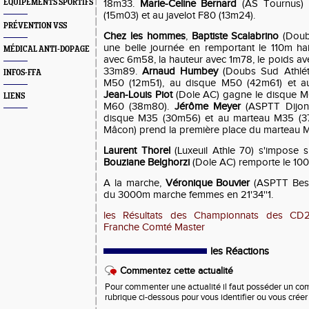
EQUIPEMENTS SPORTIFS
18m33.
Marie-Celine Bernard
(AS Tournus) 
(15m03) et au javelot F80 (13m24).
PRÉVENTION VSS
Chez les hommes
,
Baptiste Scalabrino
(Doubs
une belle journée en remportant le 110m hai
MÉDICAL ANTI-DOPAGE
avec 6m58, la hauteur avec 1m78, le poids ave
33m89.
Arnaud Humbey
(Doubs Sud Athlét
INFOS-FFA
M50 (12m51), au disque M50 (42m61) et a
Jean-Louis Piot
(Dole AC) gagne le disque M
LIENS
M60 (38m80).
Jérôme Meyer
(ASPTT Dijon 
disque M35 (30m56) et au marteau M35 (
Mâcon) prend la première place du marteau
Laurent Thorel
(Luxeuil Athle 70) s'impose
Bouziane Belghorzi
(Dole AC) remporte le 100
A la marche,
Véronique Bouvier
(ASPTT Besa
du 3000m marche femmes en 21'34''1.
les Résultats des Championnats des CD
Franche Comté Master
les Réactions
Commentez cette actualité
Pour commenter une actualité il faut posséder un compt
rubrique ci-dessous pour vous identifier ou vous crée