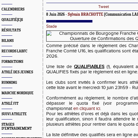
Tweet
CALENDRIERS
8 Juin 2026 -
Sylvain BRACHOTTE
(Communication LA
QUALIFIÉ(E)S
Stade
RÉSULTATS
BILANS
Comme précisé dans le règlement des Cha
Franche Comté U16, les qualifications sont étab
RECORDS LABFC
2026.
FORMATIONS
Une liste de
QUALIFIABLES
(!), équivalent
QUALIFIES fixés par le règlement est en ligne.
ATHLÉ DES JEUNES
Les clubs sont invités à confirmer leurs a
RUNNING
cette liste avant le mercredi 10 juin 23h59 - Ru
MARCHE NORDIQUE
Conformément au règlement, le nombre d'ath
dépasser le quota fixé (voir program
ATHLÉ FIT
championnat
en cliquant ici
.
Pour les athlètes d'ores et déjà dans les quo
SUIVI ATHLETE
leur qualification, sinon il faudra attendre
plusieurs athlètes pour rentrer dans le quota d
STAGES
D'ENTRAINEMENT
La liste définitive des qualifiés sera en ligne av