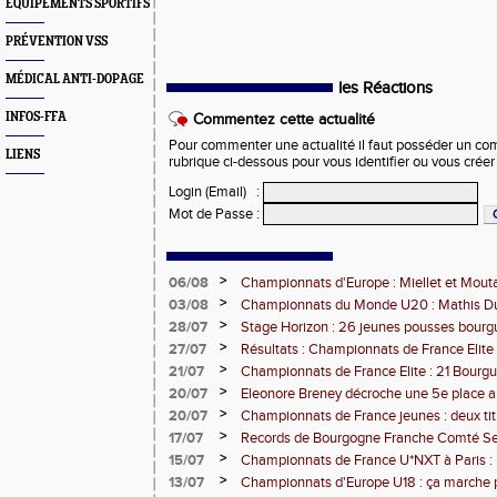
EQUIPEMENTS SPORTIFS
PRÉVENTION VSS
MÉDICAL ANTI-DOPAGE
les Réactions
INFOS-FFA
Commentez cette actualité
Pour commenter une actualité il faut posséder un compt
LIENS
rubrique ci-dessous pour vous identifier ou vous crée
Login (Email)
:
Mot de Passe
:
>
06/08
Championnats d'Europe : Miellet et Mout
>
03/08
Championnats du Monde U20 : Mathis Dub
3000m steeple
>
28/07
Stage Horizon : 26 jeunes pousses bourg
comtoises retenues
>
27/07
Résultats : Championnats de France Elite 
>
21/07
Championnats de France Elite : 21 Bourg
l'assaut d'Albi
>
20/07
Eleonore Breney décroche une 5e place 
d'Europe U18
>
20/07
Championnats de France jeunes : deux tit
de médailles pour la BFC
>
17/07
Records de Bourgogne Franche Comté Seni
>
15/07
Championnats de France U*NXT à Paris :
Comté en force
>
13/07
Championnats d'Europe U18 : ça marche 