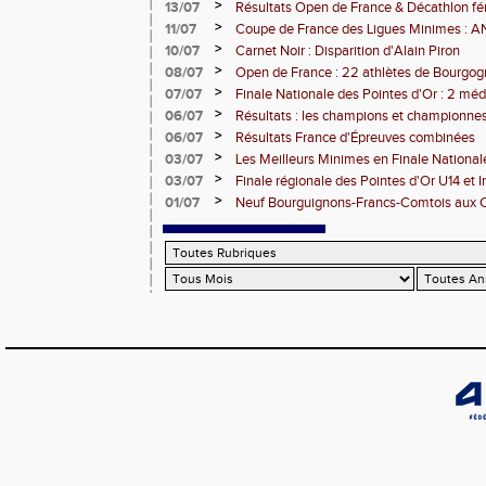
>
13/07
Résultats Open de France & Décathlon fém
Bourguignons-Francs-Comtois sur le pod
>
11/07
Coupe de France des Ligues Minimes :
>
10/07
Carnet Noir : Disparition d'Alain Piron
>
08/07
Open de France : 22 athlètes de Bourgo
clubs) engagés
>
07/07
Finale Nationale des Pointes d'Or : 2 méd
DUC
>
06/07
Résultats : les champions et championnes
Dijon
>
06/07
Résultats France d'Épreuves combinées
>
03/07
Les Meilleurs Minimes en Finale National
>
03/07
Finale régionale des Pointes d'Or U14 et 
>
01/07
Neuf Bourguignons-Francs-Comtois aux 
d'épreuves combinées