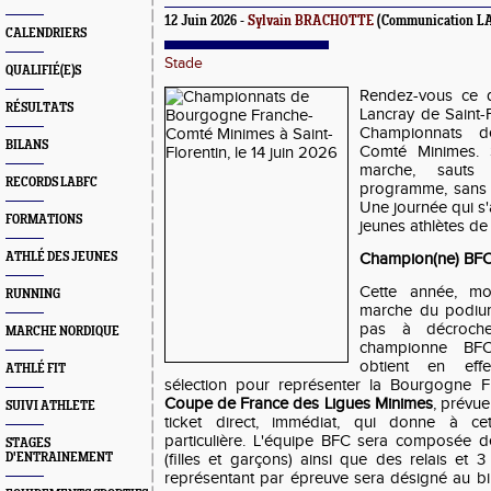
12 Juin 2026 -
Sylvain BRACHOTTE
(Communication L
CALENDRIERS
Stade
QUALIFIÉ(E)S
Rendez-vous ce 
RÉSULTATS
Lancray de Saint-
Championnats d
BILANS
Comté Minimes. S
marche, sauts
RECORDS LABFC
programme, sans o
Une journée qui s
FORMATIONS
jeunes athlètes de 
ATHLÉ DES JEUNES
Champion(ne) BFC, 
Cette année, mo
RUNNING
marche du podiu
pas à décroche
MARCHE NORDIQUE
championne BF
obtient en eff
ATHLÉ FIT
sélection pour représenter la Bourgogne F
Coupe de France des Ligues Minimes
, prévue
SUIVI ATHLETE
ticket direct, immédiat, qui donne à ce
particulière. L'équipe BFC sera composée d
STAGES
D'ENTRAINEMENT
(filles et garçons) ainsi que des relais et 
représentant par épreuve sera désigné au bilan