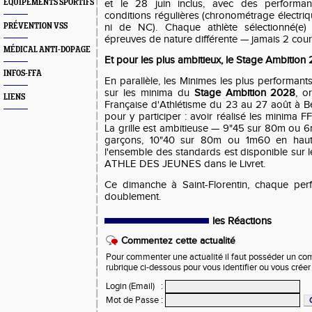
EQUIPEMENTS SPORTIFS
et le 28 juin inclus, avec des performa
conditions régulières (chronométrage électriq
PRÉVENTION VSS
ni de NC). Chaque athlète sélectionné(e)
épreuves de nature différente — jamais 2 cour
MÉDICAL ANTI-DOPAGE
Et pour les plus ambitieux, le Stage Ambition
INFOS-FFA
En parallèle, les Minimes les plus performan
sur les minima du
Stage Ambition 2028
, o
LIENS
Française d'Athlétisme du 23 au 27 août à Bel
pour y participer : avoir réalisé les minima FFA
La grille est ambitieuse — 9"45 sur 80m ou 
garçons, 10"40 sur 80m ou 1m60 en haute
l'ensemble des standards est disponible sur le
ATHLE DES JEUNES dans le Livret.
Ce dimanche à Saint-Florentin, chaque pe
doublement.
les Réactions
Commentez cette actualité
Pour commenter une actualité il faut posséder un compt
rubrique ci-dessous pour vous identifier ou vous crée
Login (Email)
:
Mot de Passe
: