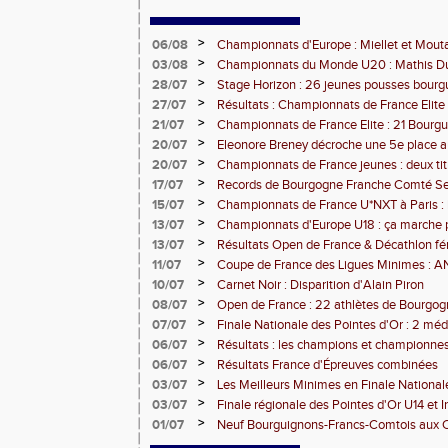
>
06/08
Championnats d'Europe : Miellet et Mout
>
03/08
Championnats du Monde U20 : Mathis Dub
3000m steeple
>
28/07
Stage Horizon : 26 jeunes pousses bourg
comtoises retenues
>
27/07
Résultats : Championnats de France Elite 
>
21/07
Championnats de France Elite : 21 Bourg
l'assaut d'Albi
>
20/07
Eleonore Breney décroche une 5e place 
d'Europe U18
>
20/07
Championnats de France jeunes : deux tit
de médailles pour la BFC
>
17/07
Records de Bourgogne Franche Comté Seni
>
15/07
Championnats de France U*NXT à Paris :
Comté en force
>
13/07
Championnats d'Europe U18 : ça marche 
>
13/07
Résultats Open de France & Décathlon fém
Bourguignons-Francs-Comtois sur le pod
>
11/07
Coupe de France des Ligues Minimes :
>
10/07
Carnet Noir : Disparition d'Alain Piron
>
08/07
Open de France : 22 athlètes de Bourgo
clubs) engagés
>
07/07
Finale Nationale des Pointes d'Or : 2 méd
DUC
>
06/07
Résultats : les champions et championnes
Dijon
>
06/07
Résultats France d'Épreuves combinées
>
03/07
Les Meilleurs Minimes en Finale National
>
03/07
Finale régionale des Pointes d'Or U14 et 
>
01/07
Neuf Bourguignons-Francs-Comtois aux 
d'épreuves combinées