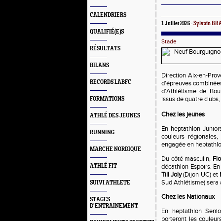
CALENDRIERS
1 Juillet 2026 -
Sylvain B
QUALIFIÉ(E)S
Stade
RÉSULTATS
BILANS
Direction Aix-en-Prov
RECORDS LABFC
d'épreuves combinées
d'Athlétisme de Bou
issus de quatre clubs,
FORMATIONS
Chez les jeunes
ATHLÉ DES JEUNES
En heptathlon Juniors
RUNNING
couleurs régionales
engagée en heptathlon
MARCHE NORDIQUE
Du côté masculin,
Fl
ATHLÉ FIT
décathlon Espoirs. En
Till Joly
(Dijon UC) et
Sud Athlétisme) sera 
SUIVI ATHLETE
Chez les Nationaux
STAGES
D'ENTRAINEMENT
En heptathlon Seni
porteront les couleu