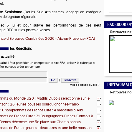
e).
te Scalabrino
(Doubs Sud Athlétisme), engagé en catégorie
a délégation régionale.
FACEBOOK OF
et 5 juillet pour suivre les performances de ces neuf
gue BFC sur les pistes aixoises.
Retrouvez no
nce d'Epreuves Combinées 2026 - Aix-en-Provence (PCA)
les Réactions
actualité
ité il faut posséder un compte sur le site FFA, utilisez la rubrique ci-
fier ou vous créer un compte.
|
INSTAGRAM O
mot de passe oublié ?
Retrouvez no
ats du Monde U20 : Mathis Dubois sélectionné sur le
eeple
izon : 26 jeunes pousses bourguignonnes-franc-
s retenues
 : Championnats de France Elite : 4 médailles à Albi
ats de France Elite : 21 Bourguignons-Francs-Comtois à
'Albi
 Breney décroche une 5e place aux Championnats
 U18
ats de France jeunes : deux titres et une belle moisson