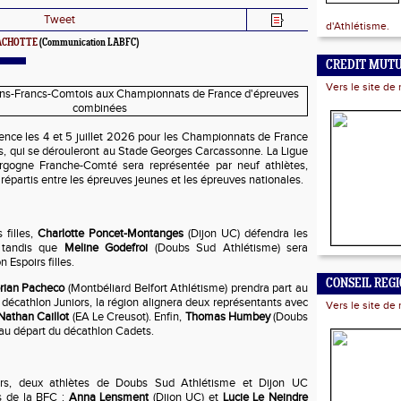
Tweet
d'Athlétisme.
RACHOTTE
(Communication LABFC)
CREDIT MUT
Vers le site de 
ence les 4 et 5 juillet 2026 pour les Championnats de France
, qui se dérouleront au Stade Georges Carcassonne. La Ligue
rgogne Franche-Comté sera représentée par neuf athlètes,
 répartis entre les épreuves jeunes et les épreuves nationales.
 filles,
Charlotte Poncet-Montanges
(Dijon UC) défendra les
, tandis que
Meline Godefroi
(Doubs Sud Athlétisme) sera
 Espoirs filles.
CONSEIL REG
orian Pacheco
(Montbéliard Belfort Athlétisme) prendra part au
 décathlon Juniors, la région alignera deux représentants avec
Vers le site de 
Nathan Caillot
(EA Le Creusot). Enfin,
Thomas Humbey
(Doubs
au départ du décathlon Cadets.
ors, deux athlètes de Doubs Sud Athlétisme et Dijon UC
rs de la BFC :
Anna Lensment
(Dijon UC) et
Lucie Le Neindre