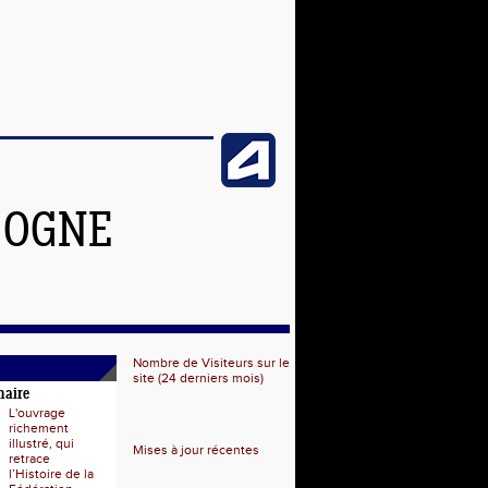
GOGNE
Nombre de Visiteurs sur le
site (24 derniers mois)
naire
L'ouvrage
richement
illustré, qui
Mises à jour récentes
retrace
l’Histoire de la