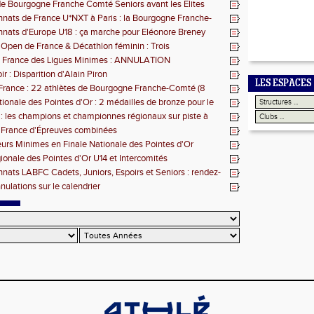
les pour la BFC
e Bourgogne Franche Comté Seniors avant les Elites
ats de France U*NXT à Paris : la Bourgogne Franche-
 force
ats d'Europe U18 : ça marche pour Eléonore Breney
 Open de France & Décathlon féminin : Trois
nons-Francs-Comtois sur le podium
 France des Ligues Minimes : ANNULATION
r : Disparition d'Alain Piron
LES ESPACES
rance : 22 athlètes de Bourgogne Franche-Comté (8
gagés
tionale des Pointes d'Or : 2 médailles de bronze pour le
 : les champions et championnes régionaux sur piste à
 France d'Épreuves combinées
eurs Minimes en Finale Nationale des Pointes d'Or
gionale des Pointes d'Or U14 et Intercomités
ats LABFC Cadets, Juniors, Espoirs et Seniors : rendez-
juillet à Dijon
nulations sur le calendrier