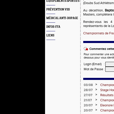
EQUIPEMENTS SPORTIFS
(Doubs Sud Athlétism
PRÉVENTION VSS
Au décathlon,
Baptis
Masters, complètera l
MÉDICAL ANTI-DOPAGE
Rendez-vous les 4 
représentants de la Li
INFOS-FFA
Championnats de Fra
LIENS
Commentez cette 
Pour commenter une actual
dessous pour vous identi
Login (Email)
:
Mot de Passe
:
>
03/08
Championn
3000m st
>
28/07
Stage Hor
comtoise
>
27/07
Résultats
>
21/07
Championn
l'assaut d
>
20/07
Eleonore
d'Europe
>
20/07
Championn