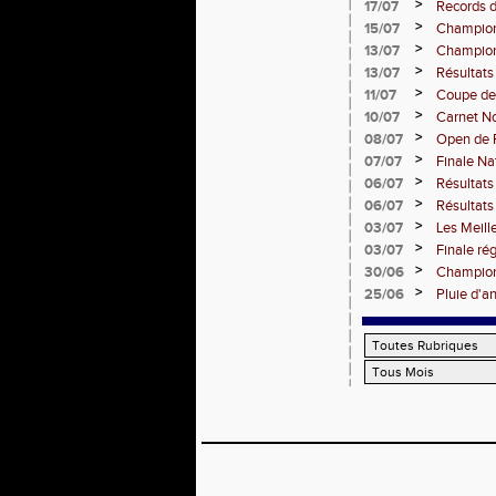
de médail
>
17/07
Records d
>
15/07
Championn
Comté en
>
13/07
Championn
>
13/07
Résultats
Bourguig
>
11/07
Coupe de
>
10/07
Carnet Noi
>
08/07
Open de F
clubs) en
>
07/07
Finale Na
DUC
>
06/07
Résultats
Dijon
>
06/07
Résultats
>
03/07
Les Meill
>
03/07
Finale ré
>
30/06
Championn
vous le 4 
>
25/06
Pluie d'an