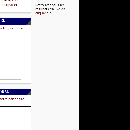
Fédération
Française
Retrouvez tous les
résultats en live
en
cliquant ici
.
UEL
notre partenaire.
IONAL
notre partenaire