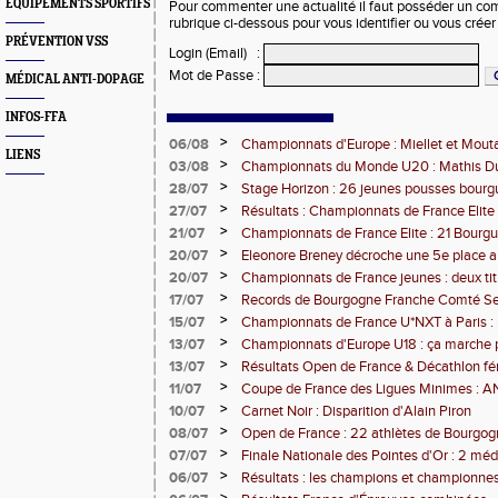
EQUIPEMENTS SPORTIFS
Pour commenter une actualité il faut posséder un compt
rubrique ci-dessous pour vous identifier ou vous crée
PRÉVENTION VSS
Login (Email)
:
Mot de Passe
:
MÉDICAL ANTI-DOPAGE
INFOS-FFA
>
06/08
Championnats d'Europe : Miellet et Mout
LIENS
>
03/08
Championnats du Monde U20 : Mathis Dub
3000m steeple
>
28/07
Stage Horizon : 26 jeunes pousses bourg
comtoises retenues
>
27/07
Résultats : Championnats de France Elite 
>
21/07
Championnats de France Elite : 21 Bourg
l'assaut d'Albi
>
20/07
Eleonore Breney décroche une 5e place 
d'Europe U18
>
20/07
Championnats de France jeunes : deux tit
de médailles pour la BFC
>
17/07
Records de Bourgogne Franche Comté Seni
>
15/07
Championnats de France U*NXT à Paris :
Comté en force
>
13/07
Championnats d'Europe U18 : ça marche 
>
13/07
Résultats Open de France & Décathlon fém
Bourguignons-Francs-Comtois sur le pod
>
11/07
Coupe de France des Ligues Minimes :
>
10/07
Carnet Noir : Disparition d'Alain Piron
>
08/07
Open de France : 22 athlètes de Bourgo
clubs) engagés
>
07/07
Finale Nationale des Pointes d'Or : 2 méd
DUC
>
06/07
Résultats : les champions et championnes
Dijon