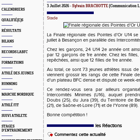
3 Juillet 2026 -
Sylvain BRACHOTTE
(Communication 
CALENDRIERS
Stade
QUALIFIÉ(E)S
RÉSULTATS
La Finale régionale des Pointes d'Or U14 s
juillet à Besançon en parallèle des Intercomit
BILANS
Chez les garçons, 24 U14 2e année ont ains
RECORDS LABFC
par 12 garçons de 1re année. Chez les filles
repêchées, ainsi que 12 filles de 1re année.
FORMATIONS
Au total, ce sont 73 jeunes athlètes issus de
ATHLÉ DES JEUNES
viennent grossir les rangs de cette Finale d
d'un plateau BFC dense et disputé ce week-e
RUNNING
Ce rendez-vous sera par ailleurs organis
Intercomités Minimes (U16), auquel prendr
MARCHE NORDIQUE
Doubs (25), du Jura (39), du Territoire de Bel
(21), de Saône-et-Loire (71) et de l'Yonne (89).
ATHLÉ FIT
Bonne compétition !
SUIVI ATHLETE
les Réactions
STAGES
D'ENTRAINEMENT
Commentez cette actualité