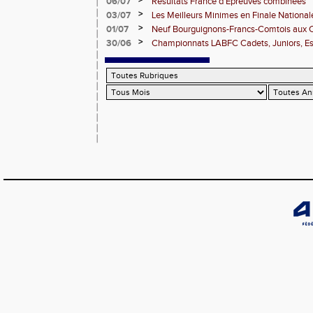
>
06/07
Résultats France d'Épreuves combinées
>
03/07
Les Meilleurs Minimes en Finale National
>
01/07
Neuf Bourguignons-Francs-Comtois aux 
d'épreuves combinées
>
30/06
Championnats LABFC Cadets, Juniors, Espo
vous le 4 juillet à Dijon