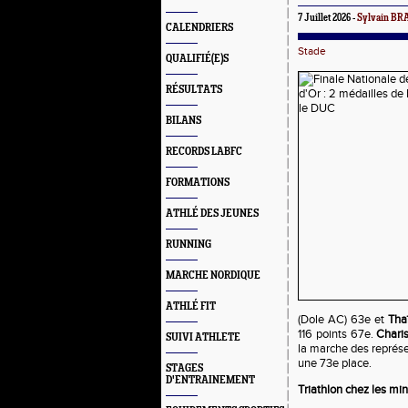
7 Juillet 2026 -
Sylvain B
CALENDRIERS
Stade
QUALIFIÉ(E)S
RÉSULTATS
BILANS
RECORDS LABFC
FORMATIONS
ATHLÉ DES JEUNES
RUNNING
MARCHE NORDIQUE
ATHLÉ FIT
(Dole AC) 63e et
Tha
116 points 67e.
Char
SUIVI ATHLETE
la marche des représ
une 73e place.
STAGES
D'ENTRAINEMENT
Triathlon chez les mi