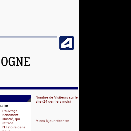
GOGNE
Nombre de Visiteurs sur le
site (24 derniers mois)
naire
L'ouvrage
richement
illustré, qui
Mises à jour récentes
retrace
l’Histoire de la