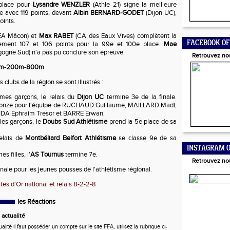
place pour
Lysandre WENZLER
(Athle 21) signe la meilleure
e avec 119 points, devant
Albin BERNARD-GODET
(Dijon UC),
oints.
EA Mâcon) et
Max RABET
(CA des Eaux Vives) complètent la
FACEBOOK OF
vement 107 et 106 points pour la 99e et 100e place.
Mae
gogne Sud) n'a pas pu conclure son épreuve.
Retrouvez no
00m-200m-800m
s clubs de la région se sont illustrés :
mes garçons, le relais du
Dijon UC
termine 3e de la finale.
ronze pour l'équipe de RUCHAUD Guillaume, MAILLARD Madi,
 Ephraim Tresor et BARRE Erwan.
les garçons, le
Doubs Sud Athlétisme
prend la 5e place de sa
relais de
Montbéliard Belfort Athlétisme
se classe 9e de sa
INSTAGRAM O
s filles, l'
AS Tournus
termine 7e.
Retrouvez no
onale pour les jeunes pousses de l'athlétisme régional.
tes d'Or national et relais 8-2-2-8
les Réactions
actualité
ité il faut posséder un compte sur le site FFA, utilisez la rubrique ci-