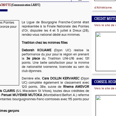
RACHOTTE
(Communication LABFC)
d'Athlétisme.
CREDIT MUT
La Ligue de Bourgogne Franche-Comté était
Vers le site de 
représentée à la Finale Nationale des Pointes
d'Or, disputée les 4 et 5 juillet à Dreux (28),
rendez-vous national dédié aux minimes.
Triathlon chez les minimes filles
Deborah KOUAME
(Dijon UC) réalise la
performance du jour pour la région en prenant
la
3e place
du Triathlon U14-U16 avec 131
points. Une belle satisfaction pour la minime
de nationalité ivoirienne, licenciée au sein du
club dijonnais.
Derrière elle,
Cara DOLLIN KERVAREC
(Dijon
CONSEIL REG
UC) complète également le classement avec
120 points, 38e, suivie de
Rhema AMEVOR
Vers le site de 
ïs CLAIRIS
(S/L Macadam St Vitois), toutes deux créditées de
is Penuel MUYEMBI MUTOKA
(Montbéliard Belfort A.) referme
entantes bourguignonnes-franc-comtoises avec 115 points pour
nimes garçons