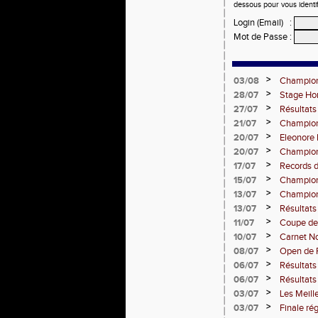
dessous pour vous identi
Login (Email)
:
Mot de Passe
:
>
03/08
Championn
3000m st
>
28/07
Stage Hor
comtoise
>
27/07
Résultats
>
21/07
Championn
l'assaut d
>
20/07
Eleonore
d'Europe
>
20/07
Championn
de médail
>
17/07
Records d
>
15/07
Championn
Comté en
>
13/07
Championn
>
13/07
Résultats
Bourguig
>
11/07
Coupe de
>
10/07
Carnet Noi
>
08/07
Open de F
clubs) en
>
06/07
Résultats
Dijon
>
06/07
Résultats
>
03/07
Les Meill
>
03/07
Finale ré