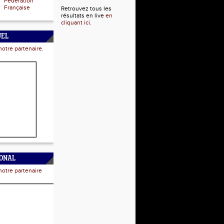
Fédération
Française
Retrouvez tous les
résultats en live
en
cliquant ici
.
UEL
notre partenaire.
IONAL
notre partenaire