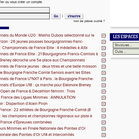
fier ou vous créer un compte.
|
mot de passe oublié ?
ats du Monde U20 : Mathis Dubois sélectionné sur le
LES ESPACES
eeple
izon : 26 jeunes pousses bourguignonnes-franc-
s retenues
 : Championnats de France Elite : 4 médailles à Albi
ats de France Elite : 21 Bourguignons-Francs-Comtois à
'Albi
 Breney décroche une 5e place aux Championnats
 U18
ats de France jeunes : deux titres et une belle moisson
les pour la BFC
e Bourgogne Franche Comté Seniors avant les Elites
ats de France U*NXT à Paris : la Bourgogne Franche-
 force
ats d'Europe U18 : ça marche pour Eléonore Breney
 Open de France & Décathlon féminin : Trois
nons-Francs-Comtois sur le podium
 France des Ligues Minimes : ANNULATION
r : Disparition d'Alain Piron
rance : 22 athlètes de Bourgogne Franche-Comté (8
gagés
 : les champions et championnes régionaux sur piste à
 France d'Épreuves combinées
eurs Minimes en Finale Nationale des Pointes d'Or
gionale des Pointes d'Or U14 et Intercomités