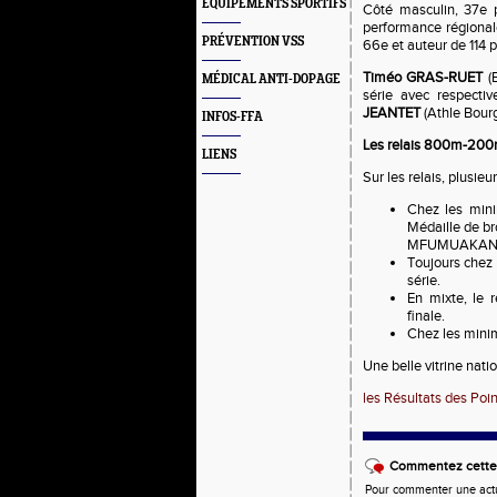
EQUIPEMENTS SPORTIFS
Côté masculin, 37e 
performance régional
PRÉVENTION VSS
66e et auteur de 114 p
Timéo GRAS-RUET
(
MÉDICAL ANTI-DOPAGE
série avec respecti
JEANTET
(Athle Bour
INFOS-FFA
Les relais 800m-2
LIENS
Sur les relais, plusieur
Chez les mini
Médaille de b
MFUMUAKANDA
Toujours chez 
série.
En mixte, le 
finale.
Chez les minime
Une belle vitrine nati
les Résultats des Poin
Commentez cette 
Pour commenter une actual