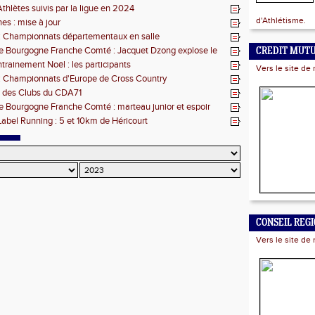
s
Athlètes suivis par la ligue en 2024
d'Athlétisme.
nes : mise à jour
 : Championnats départementaux en salle
e Bourgogne Franche Comté : Jacquet Dzong explose le
CREDIT MUT
8
trainement Noël : les participants
Vers le site de 
 : Championnats d'Europe de Cross Country
 des Clubs du CDA71
e Bourgogne Franche Comté : marteau junior et espoir
abel Running : 5 et 10km de Héricourt
CONSEIL REG
Vers le site de 