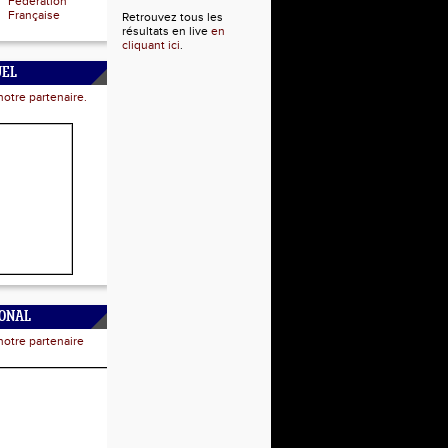
Fédération
Française
Retrouvez tous les
résultats en live
en
cliquant ici
.
UEL
notre partenaire.
IONAL
notre partenaire