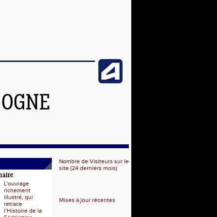
GOGNE
Nombre de Visiteurs sur le
site (24 derniers mois)
naire
L'ouvrage
richement
illustré, qui
Mises à jour récentes
retrace
l’Histoire de la