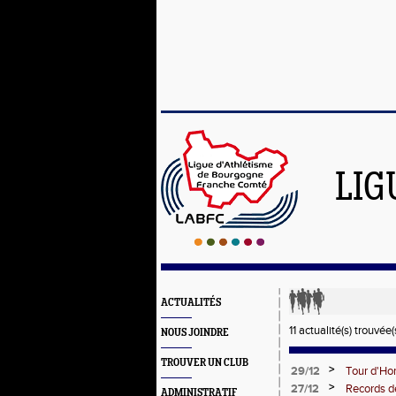
LIG
ACTUALITÉS
11 actualité(s) trouvée(
NOUS JOINDRE
TROUVER UN CLUB
>
29/12
Tour d'Hor
>
27/12
Records d
ADMINISTRATIF