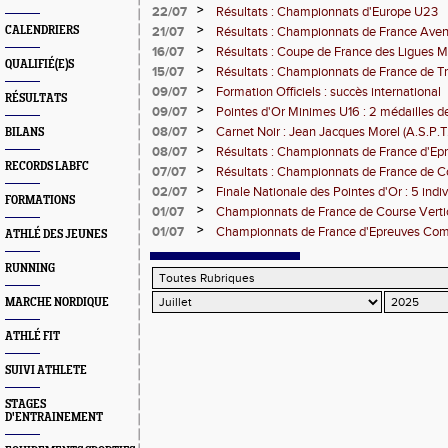
>
22/07
Résultats : Championnats d'Europe U23
>
CALENDRIERS
21/07
Résultats : Championnats de France Aven
>
16/07
Résultats : Coupe de France des Ligues 
QUALIFIÉ(E)S
>
15/07
Résultats : Championnats de France de Tr
>
09/07
Formation Officiels : succès international
RÉSULTATS
>
09/07
Pointes d'Or Minimes U16 : 2 médailles d
>
08/07
Carnet Noir : Jean Jacques Morel (A.S.P.
BILANS
>
08/07
Résultats : Championnats de France d'E
RECORDS LABFC
>
07/07
Résultats : Championnats de France de 
Verticale
>
02/07
Finale Nationale des Pointes d'Or : 5 indiv
FORMATIONS
8
>
01/07
Championnats de France de Course Vertic
Montagne
>
01/07
Championnats de France d'Epreuves Com
ATHLÉ DES JEUNES
RUNNING
MARCHE NORDIQUE
ATHLÉ FIT
SUIVI ATHLETE
STAGES
D'ENTRAINEMENT