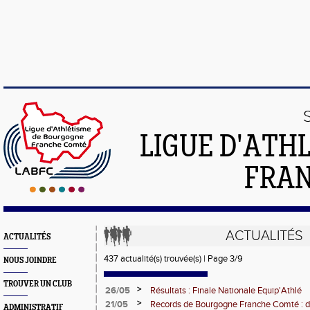
LIGUE D'ATH
FRA
ACTUALITÉS
ACTUALITÉS
437 actualité(s) trouvée(s) | Page 3/9
NOUS JOINDRE
TROUVER UN CLUB
>
26/05
Résultats : Finale Nationale Equip'Athlé
>
21/05
Records de Bourgogne Franche Comté : d
ADMINISTRATIF