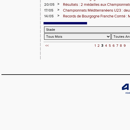
haies
>
20/05
Résultats : 2 médailles aux Championna
>
17/05
Championnats Méditerranéens U23 : deux
>
14/05
Records de Bourgogne Franche Comté : 
steeple junior
<<
1
2
3
4
5
6
7
8
9