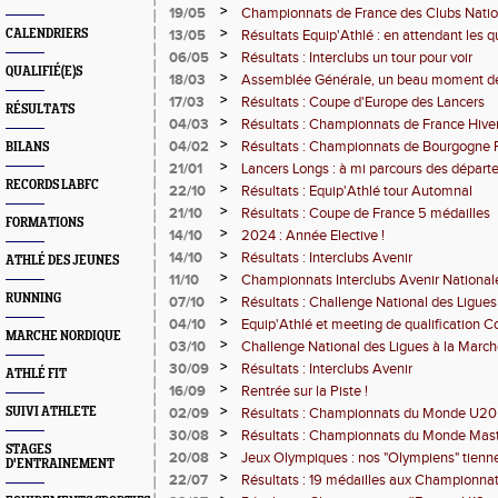
>
19/05
Championnats de France des Clubs Nationa
!
>
CALENDRIERS
13/05
Résultats Equip'Athlé : en attendant les q
>
06/05
Résultats : Interclubs un tour pour voir
QUALIFIÉ(E)S
>
18/03
Assemblée Générale, un beau moment d
>
17/03
Résultats : Coupe d'Europe des Lancers
RÉSULTATS
>
04/03
Résultats : Championnats de France Hive
>
04/02
Résultats : Championnats de Bourgogne
BILANS
Lancers Longs
>
21/01
Lancers Longs : à mi parcours des dépar
RECORDS LABFC
>
22/10
Résultats : Equip'Athlé tour Automnal
>
21/10
Résultats : Coupe de France 5 médailles
FORMATIONS
>
14/10
2024 : Année Elective !
>
14/10
Résultats : Interclubs Avenir
ATHLÉ DES JEUNES
>
11/10
Championnats Interclubs Avenir Nationale
RUNNING
>
07/10
Résultats : Challenge National des Ligues
>
04/10
Equip'Athlé et meeting de qualification 
MARCHE NORDIQUE
>
03/10
Challenge National des Ligues à la Marc
>
30/09
Résultats : Interclubs Avenir
ATHLÉ FIT
>
16/09
Rentrée sur la Piste !
>
SUIVI ATHLETE
02/09
Résultats : Championnats du Monde U20
>
30/08
Résultats : Championnats du Monde Mas
STAGES
>
20/08
Jeux Olympiques : nos "Olympiens" tienne
D'ENTRAINEMENT
>
22/07
Résultats : 19 médailles aux Championnat