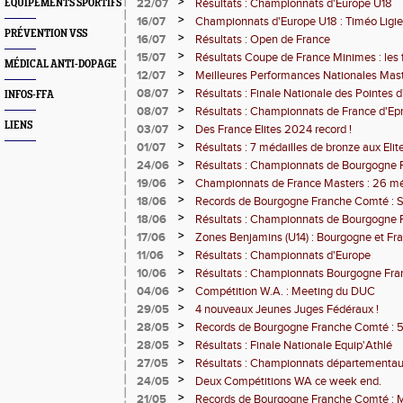
U20-U23 !
>
22/07
Résultats : Championnats d'Europe U18
EQUIPEMENTS SPORTIFS
>
16/07
Championnats d'Europe U18 : Timéo Ligie
PRÉVENTION VSS
>
16/07
Résultats : Open de France
>
15/07
Résultats Coupe de France Minimes : les f
MÉDICAL ANTI-DOPAGE
>
12/07
Meilleures Performances Nationales Mast
>
08/07
Résultats : Finale Nationale des Pointes d
INFOS-FFA
>
08/07
Résultats : Championnats de France d'E
Jeunes et Nationaux
LIENS
>
03/07
Des France Elites 2024 record !
>
01/07
Résultats : 7 médailles de bronze aux Elit
>
24/06
Résultats : Championnats de Bourgogne 
>
19/06
Championnats de France Masters : 26 méda
>
18/06
Records de Bourgogne Franche Comté : 
Cadet
>
18/06
Résultats : Championnats de Bourgogne
(U16)
>
17/06
Zones Benjamins (U14) : Bourgogne et Fran
>
11/06
Résultats : Championnats d'Europe
>
10/06
Résultats : Championnats Bourgogne Fr
Combinées
>
04/06
Compétition W.A. : Meeting du DUC
>
29/05
4 nouveaux Jeunes Juges Fédéraux !
>
28/05
Records de Bourgogne Franche Comté : 5
>
28/05
Résultats : Finale Nationale Equip'Athlé
>
27/05
Résultats : Championnats départementaux
>
24/05
Deux Compétitions WA ce week end.
>
21/05
Records de Bourgogne Franche Comté : M