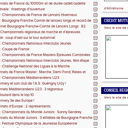
nats de France du 10000m et de durée cadet/cadette
d'Athlétisme.
tivale : meetings d'ouverture
 : Championnats de France de Lancers Hivernaux
 : Bourgogne Franche Comté de lancers longs et record de
CREDIT MUT
nat Bourgogne Franche-Comté de Lancers Longs : 82
Vers le site de 
ents
 Championnats régionaux de marche et d'épreuves
 en salle
é : coup d'oeil sur le tour automnal
 : Championnats Nationaux Interclubs Jeunes
 : Coupe de France
s : Championnats de France Masters Épreuves Combinées
e
 : Championnats Nationaux Interclubs Jeunes, 1ère étape
 : Challenge National des Ligues à la Marche
ats de France Master : Marche, Demi Fond, Relais et
es
s : Championnats Méditerranéens U23
mery et son club de l'A.S. Guérigny Urzy !
nats Méditerranéens U23 : 3 régionaux
CONSEIL REG
outard dans le top 10
Vers le site de 
mery 3e des Europe !
ats d'Europe : 2 représentants
 : Championnats du Monde Juniors : Sonny Gandrey
ats du Monde Juniors : 3 athlètes de Bourgogne Franche
 : Festival Olympique de la Jeunesse Européenne