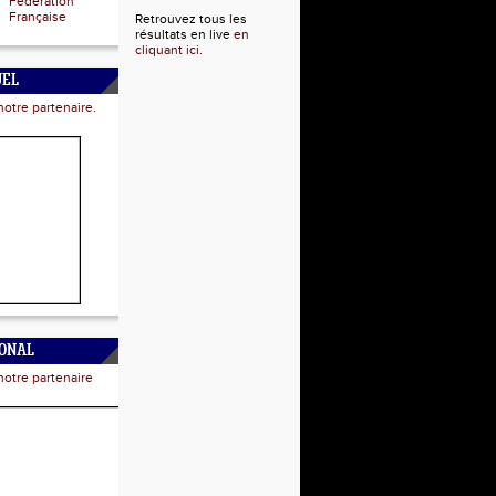
Fédération
Française
Retrouvez tous les
résultats en live
en
cliquant ici
.
UEL
notre partenaire.
IONAL
notre partenaire