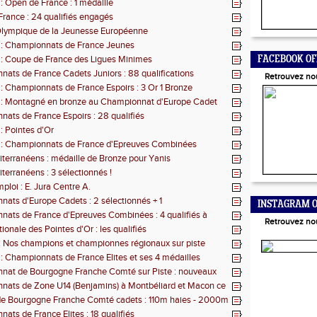
 : Open de France : 1 médaille
rance : 24 qualifiés engagés
Olympique de la Jeunesse Européenne
 : Championnats de France Jeunes
 : Coupe de France des Ligues Minimes
FACEBOOK OF
ats de France Cadets Juniors : 88 qualifications
Retrouvez no
 : Championnats de France Espoirs : 3 Or 1 Bronze
s : Montagné en bronze au Championnat d'Europe Cadet
ats de France Espoirs : 28 qualifiés
 : Pointes d'Or
s : Championnats de France d'Epreuves Combinées
terranéens : médaille de Bronze pour Yanis
terranéens : 3 sélectionnés !
ploi : E. Jura Centre A.
ats d'Europe Cadets : 2 sélectionnés + 1
INSTAGRAM O
ats de France d'Epreuves Combinées : 4 qualifiés à
Retrouvez no
ionale des Pointes d'Or : les qualifiés
: Nos champions et championnes régionaux sur piste
 : Championnats de France Elites et ses 4 médailles
nat de Bourgogne Franche Comté sur Piste : nouveaux
t composition concours barres
nats de Zone U14 (Benjamins) à Montbéliard et Macon ce
de Bourgogne Franche Comté cadets : 110m haies - 2000m
 400m haies
ats de France Elites : 18 qualifiés