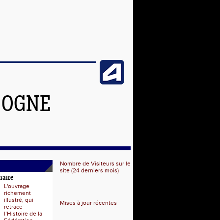
GOGNE
Nombre de Visiteurs sur le
site (24 derniers mois)
naire
L'ouvrage
richement
illustré, qui
Mises à jour récentes
retrace
l’Histoire de la