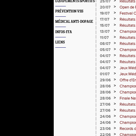
>
25/07
Résultats
EQUIPEMENTS SPORTIFS
>
20/07
Open de F
PRÉVENTION VSS
>
19/07
Festival 
>
17/07
Résultats
MÉDICAL ANTI-DOPAGE
>
15/07
Résultats
>
13/07
Championn
INFOS-FFA
>
11/07
Résultats
LIENS
>
08/07
Résultat
>
05/07
Championn
>
04/07
Résultats
>
04/07
Résultat
>
04/07
Jeux Médi
>
01/07
Jeux Médi
>
29/06
Offre d'Em
>
28/06
Championn
>
28/06
Championn
Amiens
>
28/06
Finale Nat
>
27/06
Résultats
>
27/06
Résultats
>
24/06
Champion
engagés e
>
24/06
Champion
samedi
>
23/06
Records 
steeple -
>
22/06
Championn