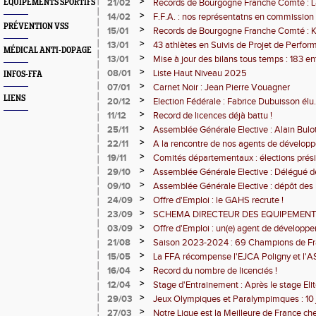
>
21/02
Records de Bourgogne Franche Comté : La
EQUIPEMENTS SPORTIFS
800m et le relais JuF de Macon
>
14/02
F.F.A. : nos représentatns en commission
PRÉVENTION VSS
>
15/01
Records de Bourgogne Franche Comté : 
salle
>
13/01
43 athlètes en Suivis de Projet de Perfo
MÉDICAL ANTI-DOPAGE
>
13/01
Mise à jour des bilans tous temps : 183 en
>
08/01
Liste Haut Niveau 2025
INFOS-FFA
>
07/01
Carnet Noir : Jean Pierre Vouagner
LIENS
>
20/12
Election Fédérale : Fabrice Dubuisson élu.
>
11/12
Record de licences déjà battu !
>
25/11
Assemblée Générale Elective : Alain Bulo
>
22/11
A la rencontre de nos agents de dévelop
>
19/11
Comités départementaux : élections prési
>
29/10
Assemblée Générale Elective : Délégué d
>
09/10
Assemblée Générale Elective : dépôt des li
02/11
>
24/09
Offre d'Emploi : le GAHS recrute !
>
23/09
SCHEMA DIRECTEUR DES EQUIPEMENT
BOURGOGNE FRANCHE-COMTE
>
03/09
Offre d'Emploi : un(e) agent de développe
sportif
>
21/08
Saison 2023-2024 : 69 Champions de Fr
>
15/05
La FFA récompense l'EJCA Poligny et l'A
>
16/04
Record du nombre de licenciés !
>
12/04
Stage d'Entrainement : Après le stage Elit
printemps
>
29/03
Jeux Olympiques et Paralympimques : 10 j
>
27/03
Notre Ligue est la Meilleure de France che