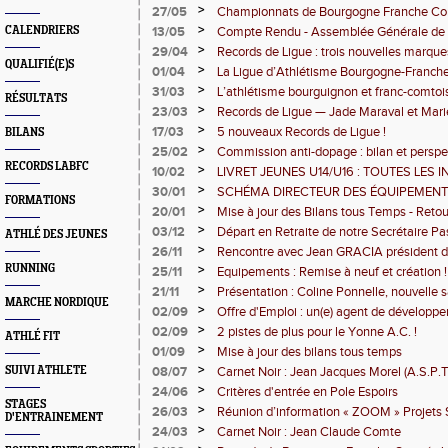
>
27/05
Championnats de Bourgogne Franche Com
>
CALENDRIERS
13/05
Compte Rendu - Assemblée Générale de la
avril 2026
>
29/04
Records de Ligue : trois nouvelles marque
QUALIFIÉ(E)S
>
01/04
La Ligue d’Athlétisme Bourgogne-Franch
“Plan Innovation 2026” : entre terroir, te
>
31/03
L’athlétisme bourguignon et franc-comtoi
RÉSULTATS
nouveautés !
contingent record de 107 athlètes brille a
>
23/03
Records de Ligue — Jade Maraval et Marie
(Salle et Lancers) et 143 en Cross Country.
saison hivernale record !
>
17/03
5 nouveaux Records de Ligue !
BILANS
>
25/02
Commission anti-dopage : bilan et perspec
RECORDS LABFC
2026
>
10/02
LIVRET JEUNES U14/U16 : TOUTES LES 
2026
>
30/01
SCHÉMA DIRECTEUR DES ÉQUIPEMENT
FORMATIONS
FRANCHE-COMTÉ FAIT LE POINT
>
20/01
Mise à jour des Bilans tous Temps - Reto
>
03/12
Départ en Retraite de notre Secrétaire P
ATHLÉ DES JEUNES
>
26/11
Rencontre avec Jean GRACIA président d
RUNNING
>
25/11
Equipements : Remise à neuf et création !
>
21/11
Présentation : Coline Ponnelle, nouvelle s
MARCHE NORDIQUE
>
02/09
Offre d'Emploi : un(e) agent de développe
sportif
>
02/09
2 pistes de plus pour le Yonne A.C. !
ATHLÉ FIT
>
01/09
Mise à jour des bilans tous temps
>
SUIVI ATHLETE
08/07
Carnet Noir : Jean Jacques Morel (A.S.P.
>
24/06
Critères d'entrée en Pole Espoirs
STAGES
>
26/03
Réunion d’information « ZOOM » Projets 
D'ENTRAINEMENT
>
24/03
Carnet Noir : Jean Claude Comte