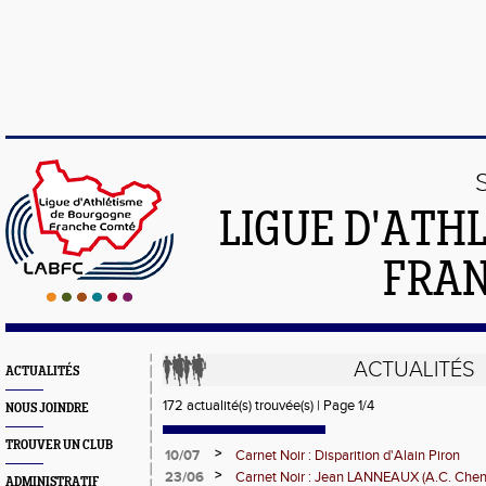
LIGUE D'ATH
FRA
ACTUALITÉS
ACTUALITÉS
172 actualité(s) trouvée(s) | Page 1/4
NOUS JOINDRE
TROUVER UN CLUB
>
10/07
Carnet Noir : Disparition d'Alain Piron
>
23/06
Carnet Noir : Jean LANNEAUX (A.C. Chen
ADMINISTRATIF