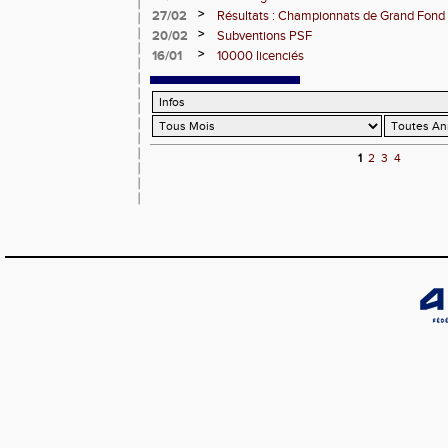
>
27/02
Résultats : Championnats de Grand Fond
d'Europe des Clubs de Cross Country
>
20/02
Subventions PSF
>
16/01
10000 licenciés
1
2
3
4